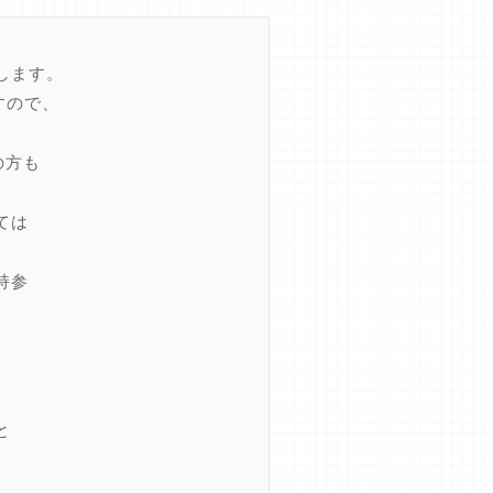
します。
すので、
の方も
ては
持参
。
と