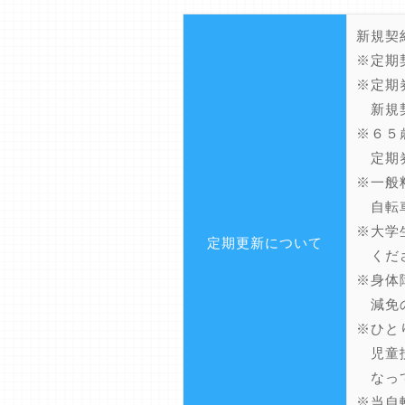
新規契
※定期
※定期
新規契
※６５
定期券
※一般
自転車
※大学
定期更新について
くだ
※身体
減免の
※ひと
児童扶
なって
※当自