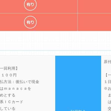
原
一回利用】
 １００円
【
払方法：後払いで現金
１
はｍａｎａｃａを
※
めとする
ま
系ＩＣカード
は
している
交