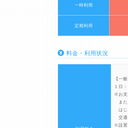
一時利用
定期利用
料金・利用状況
【一般
１日：
※お支
また
はじ
交通
※設置