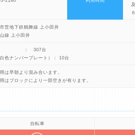
05-2180
利用時間
及
６
市営地下鉄鶴舞線 上小田井
山線 上小田井
車 ： 307台
白色ナンバープレート）： 10台
用は早朝より混み合います。
用はブロックにより一部空きが有ります。
自転車