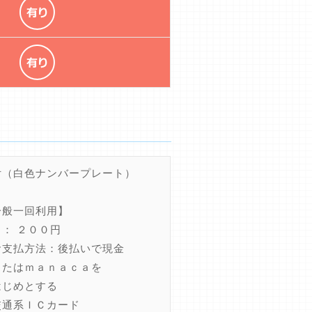
付（白色ナンバープレート）
一般一回利用】
日： ２００円
お支払方法：後払いで現金
たはｍａｎａｃａを
じめとする
通系ＩＣカード