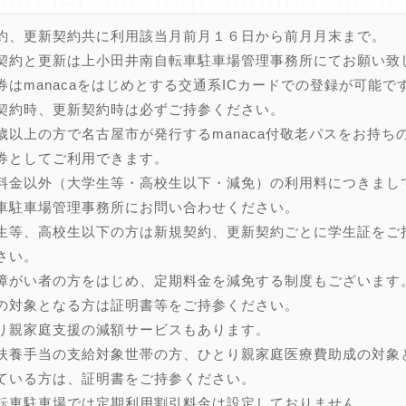
約、更新契約共に利用該当月前月１６日から前月月末まで。
契約と更新は上小田井南自転車駐車場管理事務所にてお願い致
券はmanacaをはじめとする交通系ICカードでの登録が可能で
約時、更新契約時は必ずご持参ください。
歳以上の方で名古屋市が発行するmanaca付敬老パスをお持ち
としてご利用できます。
料金以外（大学生等・高校生以下・減免）の利用料につきまし
駐車場管理事務所にお問い合わせください。
生等、高校生以下の方は新規契約、更新契約ごとに学生証をご
さい。
障がい者の方をはじめ、定期料金を減免する制度もございます
対象となる方は証明書等をご持参ください。
り親家庭支援の減額サービスもあります。
養手当の支給対象世帯の方、ひとり親家庭医療費助成の対象
いる方は、証明書をご持参ください。
転車駐車場では定期利用割引料金は設定しておりません。