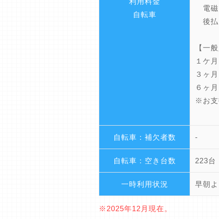
利用料金
電磁
自転車
後払
【一般
１ケ月：
３ヶ月：
６ヶ月：
※お支
自転車：補欠者数
-
自転車：空き台数
223台
一時利用状況
早朝よ
※2025年12月現在。