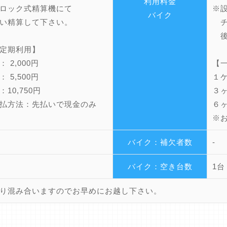
利用料金
ロック式精算機にて
※
バイク
い精算して下さい。
チ
後
定期利用】
 2,000円
【
 5,500円
１ケ
10,750円
３ヶ
払方法：先払いで現金のみ
６ヶ
※
バイク：補欠者数
-
バイク：空き台数
1台
り混み合いますのでお早めにお越し下さい。