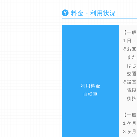
料金・利用状況
【一般
１日：
※お支
また
はじ
交通
※設置
利用料金
電磁
自転車
後払
【一般
１ケ月：
３ヶ月：