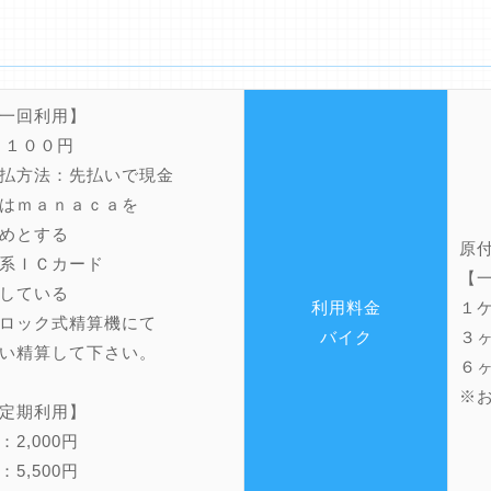
一回利用】
 １００円
払方法：先払いで現金
はｍａｎａｃａを
めとする
原
系ＩＣカード
【
している
利用料金
１ケ
ロック式精算機にて
バイク
３ヶ
い精算して下さい。
６ヶ
※
定期利用】
2,000円
5,500円