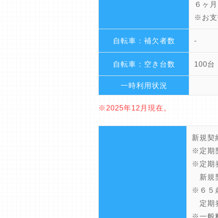
６ヶ月：
※お支
自転車：補欠者数
-
自転車：空き台数
100台
一時利用状況
※2025年12月現在。
新規契
※定期
※定期
新規契
※６５
定期券
※一般