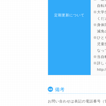
自転車
※大学
定期更新について
くだ
※身体
減免の
※ひと
児童扶
なって
※当自
※詳し
http:/
備考
お問い合わせは表記の電話番号（