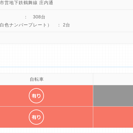
市営地下鉄鶴舞線 庄内通
車 ： 308台
白色ナンバープレート） ： 2台
自転車