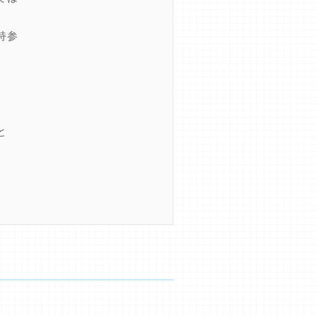
持参
。
と