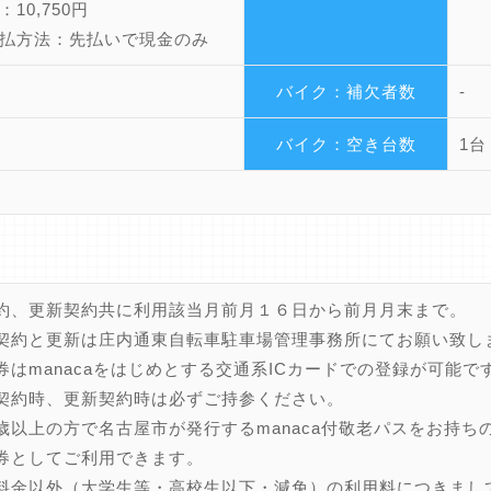
10,750円
払方法：先払いで現金のみ
バイク：補欠者数
-
バイク：空き台数
1台
約、更新契約共に利用該当月前月１６日から前月月末まで。
契約と更新は庄内通東自転車駐車場管理事務所にてお願い致し
券はmanacaをはじめとする交通系ICカードでの登録が可能で
約時、更新契約時は必ずご持参ください。
歳以上の方で名古屋市が発行するmanaca付敬老パスをお持ち
としてご利用できます。
料金以外（大学生等・高校生以下・減免）の利用料につきまし