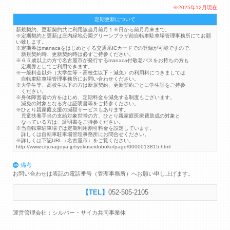
※2025年12月現在
定期更新について
新規契約、更新契約共に利用該当月前月１６日から前月月末まで。
※定期契約と更新は庄内緑地公園グリーンプラザ前自転車駐車場管理事務所にてお願
い致します。
※定期券はmanacaをはじめとする交通系ICカードでの登録が可能ですので、
新規契約時、更新契約時は必ずご持参ください。
※６５歳以上の方で名古屋市が発行するmanaca付敬老パスをお持ちの方も
定期券としてご利用できます。
※一般料金以外（大学生等・高校生以下・減免）の利用料につきましては
自転車駐車場管理事務所にお問い合わせください。
※大学生等、高校生以下の方は新規契約、更新契約ごとに学生証をご持参
ください。
※身体障害者の方をはじめ、定期料金を減免する制度もございます。
減免の対象となる方は証明書等をご持参ください。
※ひとり親家庭支援の減額サービスもあります。
児童扶養手当の支給対象世帯の方、ひとり親家庭医療費助成の対象と
なっている方は、証明書をご持参ください。
※当自転車駐車場では定期利用割引料金を設定しています。
詳しくは自転車駐車場管理事務所にお問合せください。
※詳しくは下記URL（名古屋市）をご覧ください。
http://www.city.nagoya.jp/ryokuseidoboku/page/0000013815.html
備考
お問い合わせは表記の電話番号（管理事務所）へお願い申し上げます。
052-505-2105
運営管理会社：シルバー・サイカ共同事業体