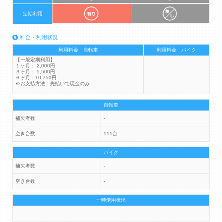
定期利用
料金・利用状況
利用料金 自転車
利用料金 バイク
【一般定期利用】
１ケ月： 2,000円
３ヶ月： 5,500円
６ヶ月：10,750円
※お支払方法：先払いで現金のみ
自転車
補欠者数
-
空き台数
111台
バイク
補欠者数
-
空き台数
-
一時使用状況