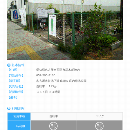
基本情報
【住所】
愛知県名古屋市西区市場木町地内
【電話番号】
052-505-2105
【最寄駅】
名古屋市営地下鉄鶴舞線 庄内緑地公園
【収容台数】
自転車： 113台
【利用時間】
３６５日 ２４時間
【備考】
利用形態
利用車種
自転車
バイク
一時利用