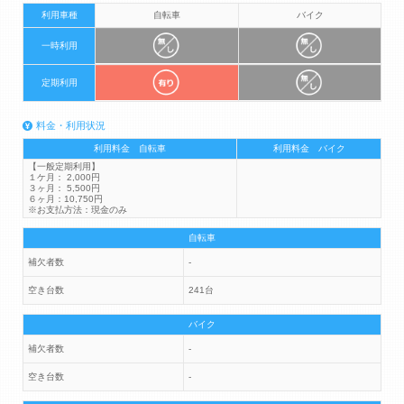
利用車種
自転車
バイク
一時利用
定期利用
料金・利用状況
利用料金 自転車
利用料金 バイク
【一般定期利用】
１ケ月： 2,000円
３ヶ月： 5,500円
６ヶ月：10,750円
※お支払方法：現金のみ
自転車
補欠者数
-
空き台数
241台
バイク
補欠者数
-
空き台数
-