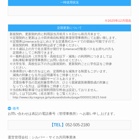
一時使用状況
※2025年12月現在
定期更新について
新規契約、更新契約共に利用該当月前月１６日から前月月末まで。
※定期契約と更新は上小田井南自転車駐車場管理事務所にてお願い致します。
※定期券はmanacaをはじめとする交通系ICカードでの登録が可能ですので、
新規契約時、更新契約時は必ずご持参ください。
※６５歳以上の方で名古屋市が発行するmanaca付敬老パスをお持ちの方も
定期券としてご利用できます。
※一般料金以外（大学生等・高校生以下・減免）の利用料につきましては
自転車駐車場管理事務所にお問い合わせください。
※大学生等、高校生以下の方は新規契約、更新契約ごとに学生証をご持参
ください。
※身体障がい者の方をはじめ、定期料金を減免する制度もございます。
減免の対象となる方は証明書等をご持参ください。
※ひとり親家庭支援の減額サービスもあります。
児童扶養手当の支給対象世帯の方、ひとり親家庭医療費助成の対象と
なっている方は、証明書をご持参ください。
※当自転車駐車場では定期利用割引料金は設定しておりません。
※詳しくは下記URL（名古屋市）をご覧ください。
http://www.city.nagoya.jp/ryokuseidoboku/page/0000013815.html
備考
お問い合わせは表記の電話番号（管理事務所）へお願い申し上げます。
052-505-2180
運営管理会社：シルバー・サイカ共同事業体