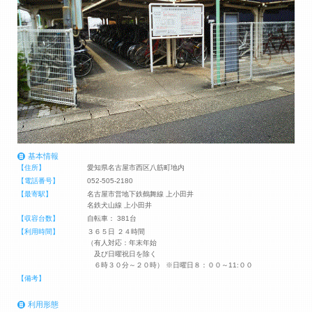
基本情報
【住所】
愛知県名古屋市西区八筋町地内
【電話番号】
052-505-2180
【最寄駅】
名古屋市営地下鉄鶴舞線 上小田井
名鉄犬山線 上小田井
【収容台数】
自転車： 381台
【利用時間】
３６５日 ２４時間
（有人対応：年末年始
及び日曜祝日を除く
６時３０分～２０時） ※日曜日８：００～11:００
【備考】
利用形態