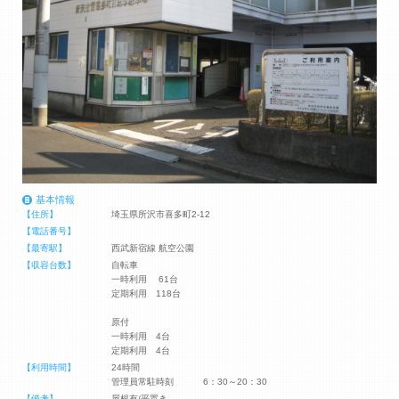
基本情報
【住所】
埼玉県所沢市喜多町2-12
【電話番号】
【最寄駅】
西武新宿線 航空公園
【収容台数】
自転車
一時利用 61台
定期利用 118台
原付
一時利用 4台
定期利用 4台
【利用時間】
24時間
管理員常駐時刻 6：30～20：30
【備考】
屋根有/平置き