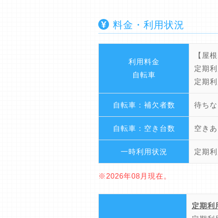
料金・利用状況
【屋根
利用料金
定期利
自転車
定期利
自転車：補欠者数
待ちな
自転車：空き台数
空きあ
一時利用状況
定期利
※2026年08月現在。
定期利