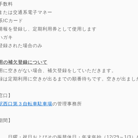
手数料
または交通系電子マネー
系ICカード
情報を登録し、定期利用券として使用します
ハガキ
登録された場合のみ
用の補欠登録について
用に空きがない場合、補欠登録をしていただきます。
録は定期利用に空きが出るまでの順番待ちです。空きが出まし
窓口】
駅西口第３自転車駐車場
の管理事務所
期間】
し、日曜・祝日およびその振替休日・年末年始（12/29～1/3）