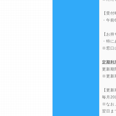
【受付
・午前
【お持
・特に
※窓口
定期利
更新期
※更新
【更新
毎月2
※なお
翌日ま