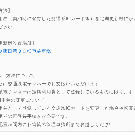
方法】
用券（契約時に登録した交通系ICカード等）を定期更新機にか
ださい。
更新機設置場所】
駅西口第３自転車駐車場
】
払い方法について
たは交通系電子マネーでお支払いいただけます。
系電子マネーは定期利用券として登録しているものに限ります
利用券の変更について
用券として登録している交通系ICカードを変更した場合や携帯
用券の再登録手続きが必要です。
配置時間内に各管轄の管理事務所までお越しください。