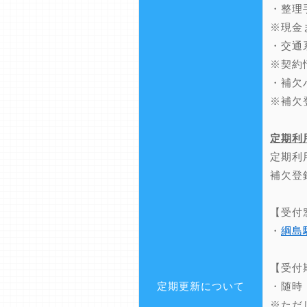
・整理
※現金
・交通
※契約
・補欠
※補欠
定期利
定期利
補欠登
【受付
・
綱島
【受付
定期更新について
・随時
※ただ