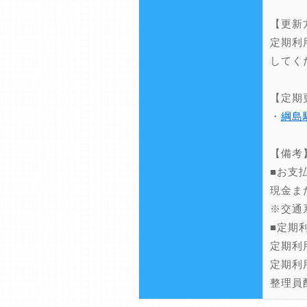
【更新
定期利
してく
【定期
・
綱島
【備考
■お支
現金ま
※交通
■定期
定期利
定期利
整理員