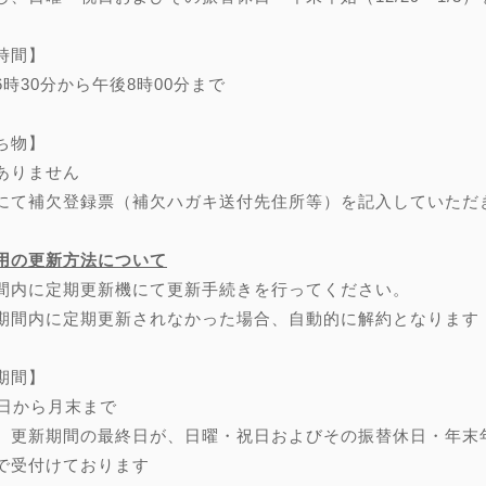
時間】
6時30分から午後8時00分まで
ち物】
ありません
にて補欠登録票（補欠ハガキ送付先住所等）を記入していただ
用の更新方法について
間内に定期更新機にて更新手続きを行ってください。
期間内に定期更新されなかった場合、自動的に解約となります
期間】
0日から月末まで
、更新期間の最終日が、日曜・祝日およびその振替休日・年末年始（
で受付けております