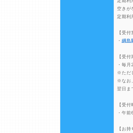
定期利
空きが
定期利
【受付
・
綱島
【受付
・毎月
※ただ
※なお
翌日ま
【受付
・午前
【お持