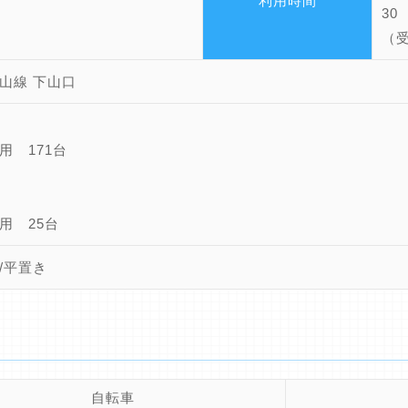
利用時間
30
（
山線 下山口
用 171台
付
用 25台
/平置き
自転車