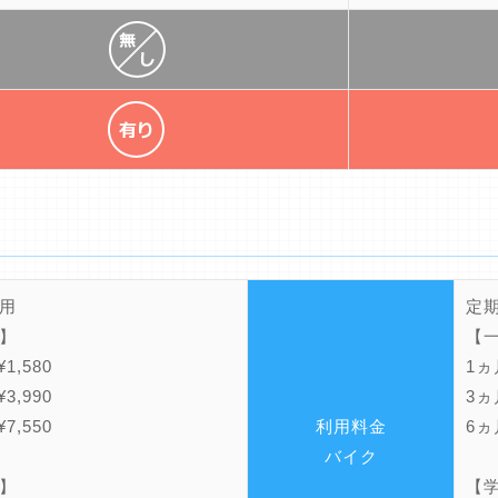
用
定
】
【
1,580
1ヵ月
3,990
3ヵ月
7,550
利用料金
6ヵ月
バイク
】
【