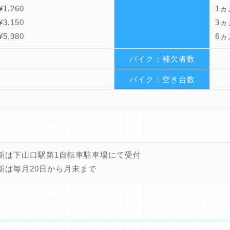
1,260
1ヵ月
3,150
3ヵ月
5,980
6ヵ月
バイク：補欠者数
バイク：空き台数
新は下山口駅第1自転車駐車場にて受付
新は毎月20日から月末まで