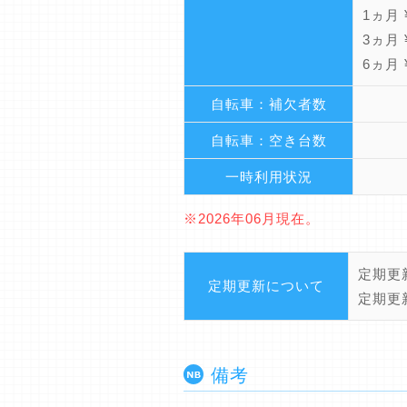
1ヵ月 ¥
3ヵ月 ¥
6ヵ月 ¥
自転車：補欠者数
自転車：空き台数
一時利用状況
※2026年06月現在。
定期更
定期更新について
定期更
備考