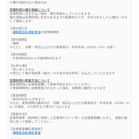
※補欠登録された場合のみ
定期利用の補欠登録について
定期利用に空きがない場合、補欠登録をしていただきます。
補欠登録は定期利用に空きが出るまでの順番待ちです。空きが出ましたら補欠ハガキ
にて通知します。
【受付窓口】
・
綱島駅自転車駐車場
の管理事務所
【受付期間】
・随時
※ただし、日曜・祝日およびその振替休日・年末年始（12/29～1/3）を除く
【受付時間】
・午前6時30分から午後8時00分まで
【お持ち物】
・特にありません
※窓口にて補欠登録票（補欠ハガキ送付先住所等）を記入していただきます
定期利用の更新方法について
更新期間内に定期更新機にて更新手続きを行ってください。
※更新期間内に定期更新されなかった場合、自動的に解約となります
【更新期間】
・毎月20日から月末まで
※なお、更新期間の最終日が、日曜・祝日およびその振替休日・年末年始（12/29～1/
3）の場合、その翌日まで受付けております
【更新方法】
定期利用券（契約時に登録した交通系ICカード等）を定期更新機にかざし、画面の案
内に従って更新してください。
【定期更新機設置場所】
・
綱島駅自転車駐車場