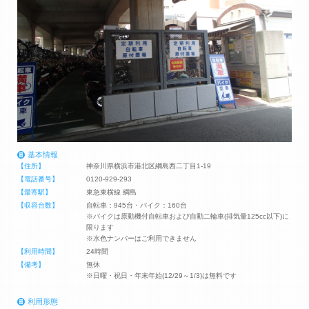
基本情報
【住所】
神奈川県横浜市港北区綱島西二丁目1-19
【電話番号】
0120-929-293
【最寄駅】
東急東横線 綱島
【収容台数】
自転車：945台・バイク：160台
※バイクは原動機付自転車および自動二輪車(排気量125cc以下)に
限ります
※水色ナンバーはご利用できません
【利用時間】
24時間
【備考】
無休
※日曜・祝日・年末年始(12/29～1/3)は無料です
利用形態