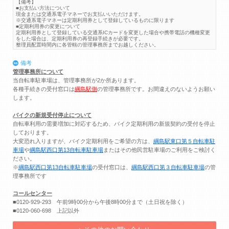
【備考】
■お支払い方法について
現金または交通系電子マネーでお支払いいただけます。
※交通系電子マネーは定期利用券として登録しているものに限ります
■定期利用券の変更について
定期利用券として登録している交通系ICカードを変更した場合や携帯電話の機種変更
をした場合は、定期利用券の再登録手続きが必要です。
整理員配置時間内に各管轄の管理事務所までお越しください。
備考
管理事務所について
当自転車駐車場は、管理事務所が2か所あります。
各種手続きの受付窓口は
綱島駅側
の管理事務所です。お間違えのないようお願い
します。
バイクの新規受付停止について
自転車利用の需要増加に対応するため、バイク定期利用の新規契約の受付を停止
しております。
大変恐れ入りますが、バイク定期利用をご希望の方は、
綱島駅東口第５自転車駐
車場
や
綱島駅西口第13自転車駐車場
またはその他民営駐車場のご利用をご検討く
ださい。
※
綱島駅西口第13自転車駐車場
の受付窓口は、
綱島駅西口第３自転車駐車場
の管
理事務所です
コールセンター
■0120-929-293 午前9時00分から午後8時00分まで（土日祝を除く）
■0120-060-698 上記以外