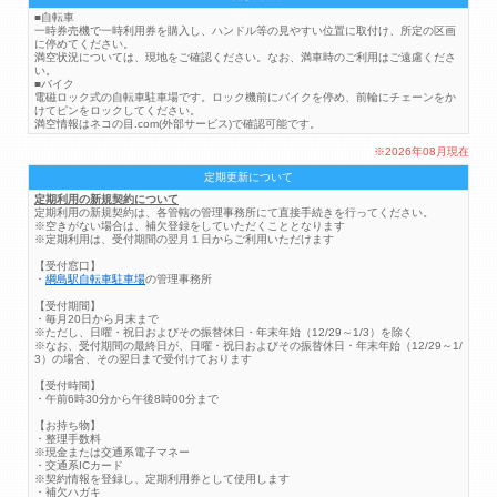
■自転車
一時券売機で一時利用券を購入し、ハンドル等の見やすい位置に取付け、所定の区画
に停めてください。
満空状況については、現地をご確認ください。なお、満車時のご利用はご遠慮くださ
い。
■バイク
電磁ロック式の自転車駐車場です。ロック機前にバイクを停め、前輪にチェーンをか
けてピンをロックしてください。
満空情報はネコの目.com(外部サービス)で確認可能です。
※2026年08月現在
定期更新について
定期利用の新規契約について
定期利用の新規契約は、各管轄の管理事務所にて直接手続きを行ってください。
※空きがない場合は、補欠登録をしていただくこととなります
※定期利用は、受付期間の翌月１日からご利用いただけます
【受付窓口】
・
綱島駅自転車駐車場
の管理事務所
【受付期間】
・毎月20日から月末まで
※ただし、日曜・祝日およびその振替休日・年末年始（12/29～1/3）を除く
※なお、受付期間の最終日が、日曜・祝日およびその振替休日・年末年始（12/29～1/
3）の場合、その翌日まで受付けております
【受付時間】
・午前6時30分から午後8時00分まで
【お持ち物】
・整理手数料
※現金または交通系電子マネー
・交通系ICカード
※契約情報を登録し、定期利用券として使用します
・補欠ハガキ