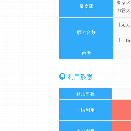
東京メ
最寄駅
都営大
【定期
収容台数
【一時
備考
利用形態
利用車種
一時利用