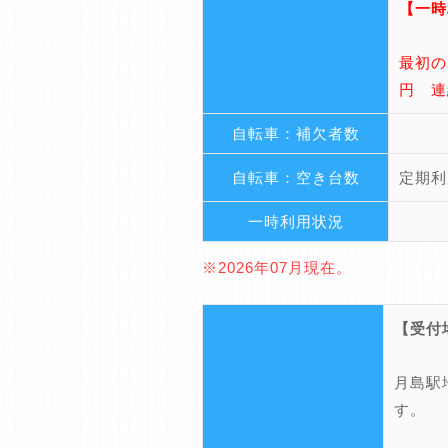
【一時
最初の
円 連
自転車：補欠者数
自転車：空き台数
定期利
一時利用状況
※2026年07月現在。
【受付
月島駅
す。