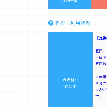
定期利用
料金・利用状況
【定期
区民一
区民学
区民以
※年度
利用料金
きます
自転車
※3か
す
。