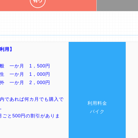
利用】
般 一か月 1，500円
生 一か月 1，000円
外 一か月 2，000円
内であれば何カ月でも購入で
利用料金
。
バイク
月ごと500円の割引がありま