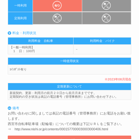
一時利用
定期利用
料金・利用状況
利用料金 自転車
利用料金 バイク
【一般一時利用】
－
１ 日： 100円
一時使用状況
ｺｲﾝﾎﾟｽﾄ有り
※2023年08月現在
定期更新について
新規契約、更新：利用月の前月２０日から前月月末までです。
定期契約の空き状況は表記の電話番号（管理事務所）にお問い合わせ下さい。
備考
お問い合わせに関しましては表記の電話番号（管理事務所）にお電話をお願い致
します。
西宮市自転車駐車場（駐輪場）についての概要は下記ＵＲＬをご覧下さい。
⇒ http://www.nishi.or.jp/contents/0001577000030003000406.html