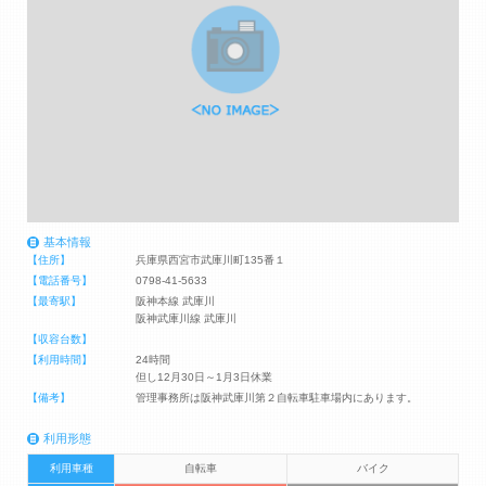
基本情報
【住所】
兵庫県西宮市武庫川町135番１
【電話番号】
0798-41-5633
【最寄駅】
阪神本線 武庫川
阪神武庫川線 武庫川
【収容台数】
【利用時間】
24時間
但し12月30日～1月3日休業
【備考】
管理事務所は阪神武庫川第２自転車駐車場内にあります。
利用形態
利用車種
自転車
バイク