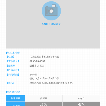
基本情報
【住所】
兵庫県西宮市和上町3番地先
【電話番号】
0798-23-0539
【最寄駅】
阪神本線 西宮
【収容台数】
【利用時間】
24時間
但し12月30日～1月3日休業
【備考】
理事務所は当自転車駐車場内にあります。
利用形態
利用車種
自転車
バイク