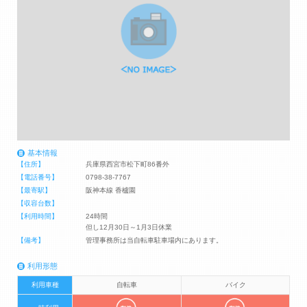
基本情報
【住所】
兵庫県西宮市松下町86番外
【電話番号】
0798-38-7767
【最寄駅】
阪神本線 香櫨園
【収容台数】
【利用時間】
24時間
但し12月30日～1月3日休業
【備考】
管理事務所は当自転車駐車場内にあります。
利用形態
利用車種
自転車
バイク