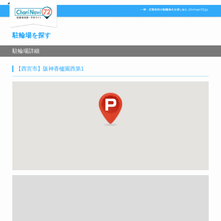
駐輪場を探す
駐輪場詳細
【西宮市】阪神香櫨園西第1