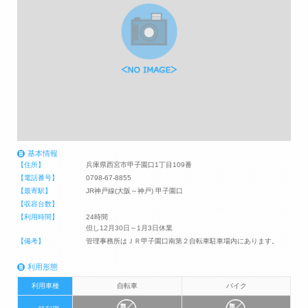
基本情報
【住所】
兵庫県西宮市甲子園口1丁目109番
【電話番号】
0798-67-8855
【最寄駅】
JR神戸線(大阪～神戸) 甲子園口
【収容台数】
【利用時間】
24時間
但し12月30日～1月3日休業
【備考】
管理事務所はＪＲ甲子園口南第２自転車駐車場内にあります。
利用形態
利用車種
自転車
バイク