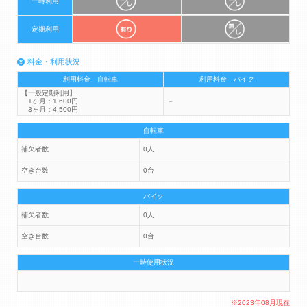
一時利用
定期利用
料金・利用状況
利用料金 自転車
利用料金 バイク
【一般定期利用】
1ヶ月：1,600円
－
3ヶ月：4,500円
自転車
補欠者数
0人
空き台数
0台
バイク
補欠者数
0人
空き台数
0台
一時使用状況
※2023年08月現在