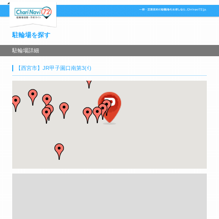
駐輪場を探す
駐輪場詳細
【西宮市】JR甲子園口南第3(ｲ)