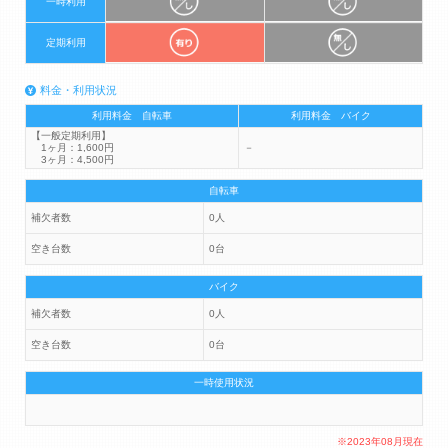
一時利用
定期利用
料金・利用状況
利用料金 自転車
利用料金 バイク
【一般定期利用】
1ヶ月：1,600円
－
3ヶ月：4,500円
自転車
補欠者数
0人
空き台数
0台
バイク
補欠者数
0人
空き台数
0台
一時使用状況
※2023年08月現在