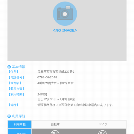
基本情報
【住所】
兵庫県西宮市西福町237番2
【電話番号】
0798-66-2648
【最寄駅】
JR神戸線(大阪～神戸) 西宮
【収容台数】
【利用時間】
24時間
但し12月30日～1月3日休業
【備考】
管理事務所はＪＲ西宮北第１自転車駐車場内にあります。
利用形態
利用車種
自転車
バイク