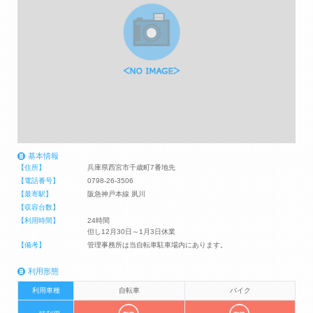
基本情報
【住所】
兵庫県西宮市千歳町7番地先
【電話番号】
0798-26-3506
【最寄駅】
阪急神戸本線 夙川
【収容台数】
【利用時間】
24時間
但し12月30日～1月3日休業
【備考】
管理事務所は当自転車駐車場内にあります。
利用形態
利用車種
自転車
バイク