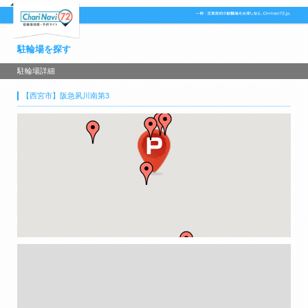
駐輪場を探す
駐輪場詳細
【西宮市】阪急夙川南第3