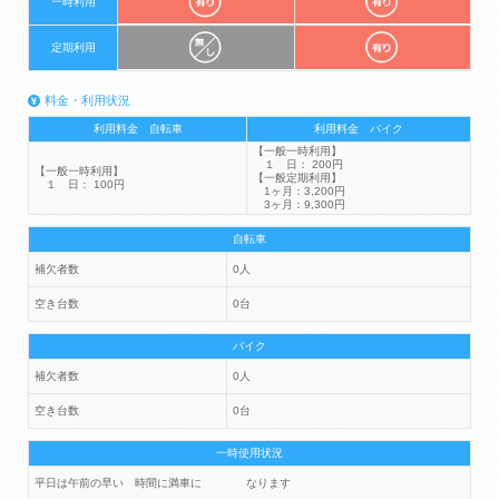
一時利用
定期利用
料金・利用状況
利用料金 自転車
利用料金 バイク
【一般一時利用】
１ 日： 200円
【一般一時利用】
【一般定期利用】
１ 日： 100円
1ヶ月：3,200円
3ヶ月：9,300円
自転車
補欠者数
0人
空き台数
0台
バイク
補欠者数
0人
空き台数
0台
一時使用状況
平日は午前の早い 時間に満車に なります