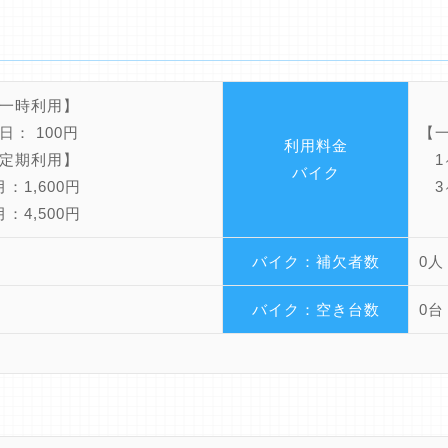
一時利用】
： 100円
【
利用料金
定期利用】
1ヶ
バイク
：1,600円
3ヶ
：4,500円
バイク：補欠者数
0人
バイク：空き台数
0台