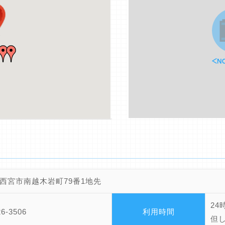
西宮市南越木岩町79番1地先
24
26-3506
利用時間
但し