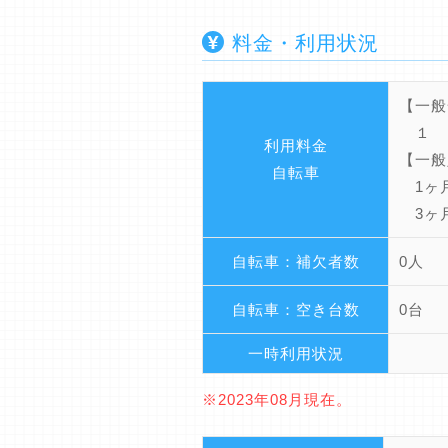
料金・利用状況
【一般
１ 日
利用料金
【一般
自転車
1ヶ月
3ヶ月
自転車：補欠者数
0人
自転車：空き台数
0台
一時利用状況
※2023年08月現在。