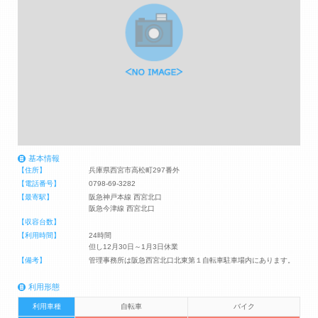
基本情報
【住所】
兵庫県西宮市高松町297番外
【電話番号】
0798-69-3282
【最寄駅】
阪急神戸本線 西宮北口
阪急今津線 西宮北口
【収容台数】
【利用時間】
24時間
但し12月30日～1月3日休業
【備考】
管理事務所は阪急西宮北口北東第１自転車駐車場内にあります。
利用形態
利用車種
自転車
バイク