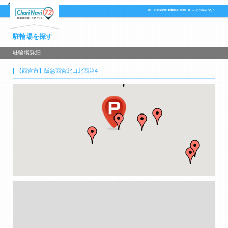
駐輪場を探す
駐輪場詳細
【西宮市】阪急西宮北口北西第4