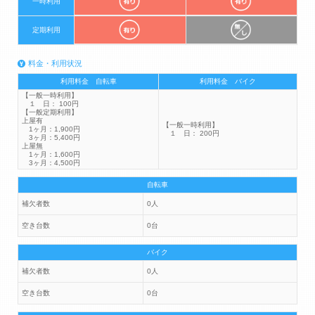
一時利用
定期利用
料金・利用状況
利用料金 自転車
利用料金 バイク
【一般一時利用】
１ 日： 100円
【一般定期利用】
上屋有
【一般一時利用】
1ヶ月：1,900円
１ 日： 200円
3ヶ月：5,400円
上屋無
1ヶ月：1,600円
3ヶ月：4,500円
自転車
補欠者数
0人
空き台数
0台
バイク
補欠者数
0人
空き台数
0台