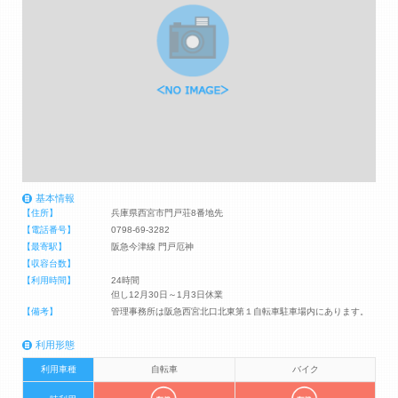
基本情報
【住所】
兵庫県西宮市門戸荘8番地先
【電話番号】
0798-69-3282
【最寄駅】
阪急今津線 門戸厄神
【収容台数】
【利用時間】
24時間
但し12月30日～1月3日休業
【備考】
管理事務所は阪急西宮北口北東第１自転車駐車場内にあります。
利用形態
利用車種
自転車
バイク