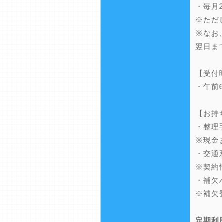
・毎月
※ただ
※なお
翌日ま
【受付
・午前
【お持
・整理
※現金
・交通
※契約
・補欠
※補欠
定期利