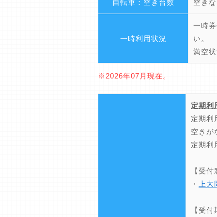
自転車：空き台数
空きな
一時券
一時利用状況
い。
満空状
※2026年07月現在。
定期利
定期利
空きが
定期利
【受付
・
上大
【受付