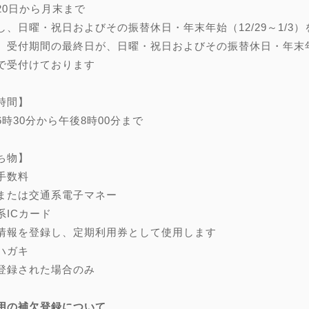
20日から月末まで
し、日曜・祝日およびその振替休日・年末年始（12/29～1/3）
、受付期間の最終日が、日曜・祝日およびその振替休日・年末年始（
で受付けております
時間】
6時30分から午後8時00分まで
ち物】
手数料
または交通系電子マネー
系ICカード
情報を登録し、定期利用券として使用します
ハガキ
登録された場合のみ
用の補欠登録について