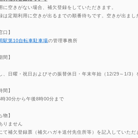
用に空きがない場合、補欠登録をしていただきます。
録は定期利用に空きが出るまでの順番待ちです。空きが出まし
窓口】
岡駅第10自転車駐車場
の管理事務所
期間】
し、日曜・祝日およびその振替休日・年末年始（12/29～1/3）
時間】
6時30分から午後8時00分まで
ち物】
ありません
にて補欠登録票（補欠ハガキ送付先住所等）を記入していただ