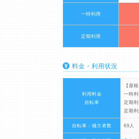
一時利用
定期利用
料金・利用状況
【屋根
利用料金
一時利
自転車
定期利
定期利
自転車：補欠者数
69人