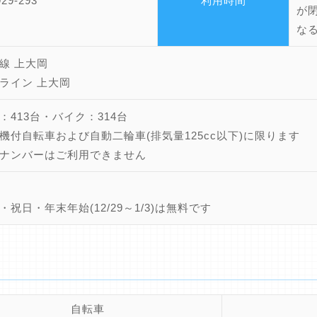
929-293
利用時間
が
な
線 上大岡
ライン 上大岡
：413台・バイク：314台
機付自転車および自動二輪車(排気量125cc以下)に限ります
ナンバーはご利用できません
・祝日・年末年始(12/29～1/3)は無料です
自転車