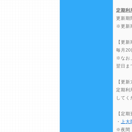
定期利
更新期
※更新
【更新
毎月2
※なお
翌日ま
【更新
定期利
してく
【定期
・
上大
※夜間