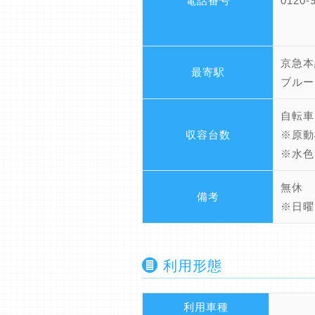
電話番号
0120-
京急本
最寄駅
ブルー
自転車
収容台数
※原動
※水色
無休
備考
※日曜
利用形態
利用車種