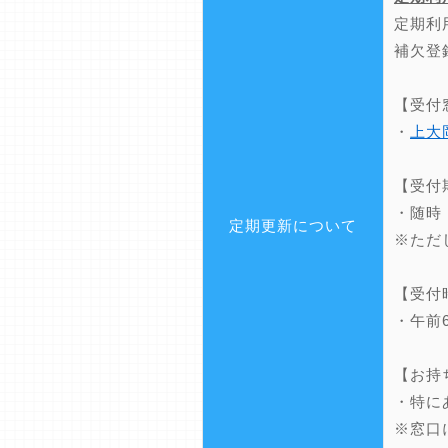
定期利
補欠登
【受付
・
上大
【受付
・随時
定期更新について
※ただ
【受付
・午前
【お持
・特に
※窓口