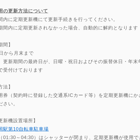
用の更新方法について
間内に定期更新機にて更新手続きを行ってください。
期間内に定期更新されなかった場合、自動的に解約となります
期間】
0日から月末まで
、更新期間の最終日が、日曜・祝日およびその振替休日・年末年始（
で受付けております
方法】
用券（契約時に登録した交通系ICカード等）を定期更新機にか
ださい。
更新機設置場所】
岡駅第10自転車駐車場
（01:30～04:30）はシャッターが閉まり、定期更新機が使用