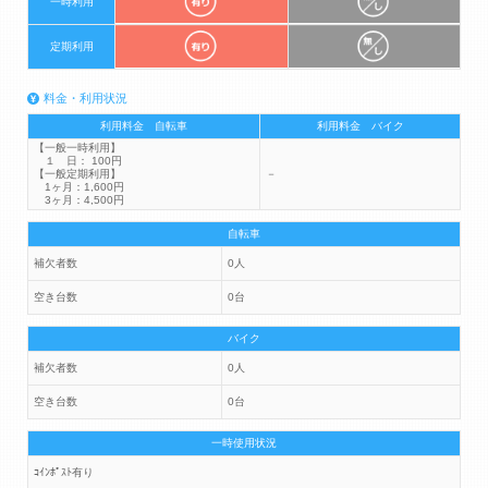
一時利用
定期利用
料金・利用状況
利用料金 自転車
利用料金 バイク
【一般一時利用】
１ 日： 100円
【一般定期利用】
－
1ヶ月：1,600円
3ヶ月：4,500円
自転車
補欠者数
0人
空き台数
0台
バイク
補欠者数
0人
空き台数
0台
一時使用状況
ｺｲﾝﾎﾟｽﾄ有り