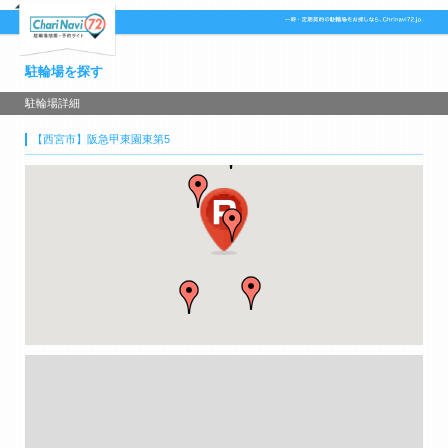
駐輪場を探す
駐輪場詳細
【西宮市】阪急甲東園東第5