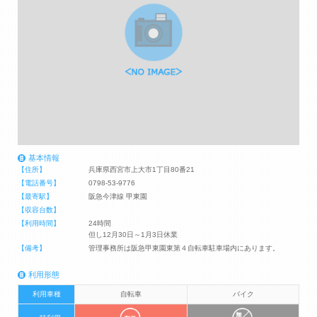
基本情報
【住所】
兵庫県西宮市上大市1丁目80番21
【電話番号】
0798-53-9776
【最寄駅】
阪急今津線 甲東園
【収容台数】
【利用時間】
24時間
但し12月30日～1月3日休業
【備考】
管理事務所は阪急甲東園東第４自転車駐車場内にあります。
利用形態
利用車種
自転車
バイク