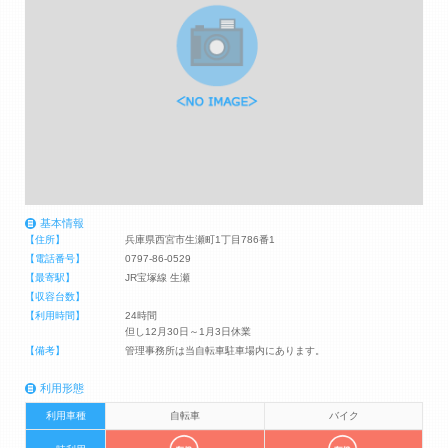
基本情報
【住所】
兵庫県西宮市生瀬町1丁目786番1
【電話番号】
0797-86-0529
【最寄駅】
JR宝塚線 生瀬
【収容台数】
【利用時間】
24時間
但し12月30日～1月3日休業
【備考】
管理事務所は当自転車駐車場内にあります。
利用形態
利用車種
自転車
バイク