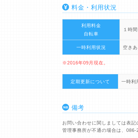
料金・利用状況
利用料金
１時間
自転車
一時利用状況
空きあ
※2016年09月現在。
定期更新について
一時利
備考
お問い合わせに関しましては表記
管理事務所が不通の場合は、086-