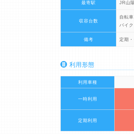
最寄駅
JR山
自転車
収容台数
バイク
備考
定期・
利用形態
利用車種
一時利用
定期利用