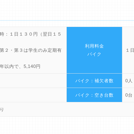
時：１日１３０円（翌日１５
利用料金
第２・第３は学生のみ定期有
１
バイク
内で、5,140円
バイク：補欠者数
0人
バイク：空き台数
0台
り