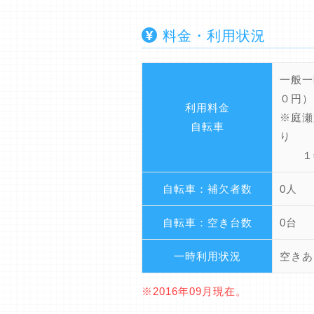
料金・利用状況
一般一
０円）
利用料金
※庭瀬
自転車
り
１年以
自転車：補欠者数
0人
自転車：空き台数
0台
一時利用状況
空きあ
※2016年09月現在。