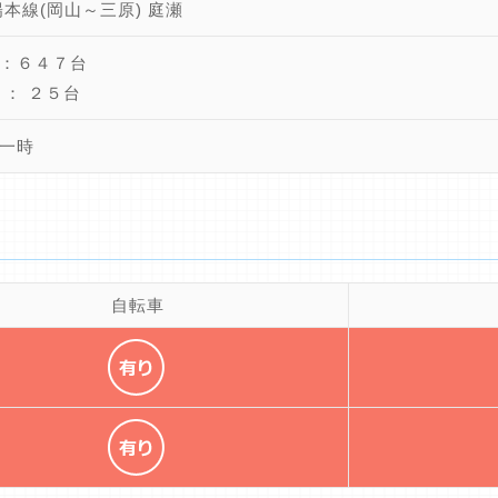
陽本線(岡山～三原) 庭瀬
：６４７台
 ： ２５台
一時
自転車