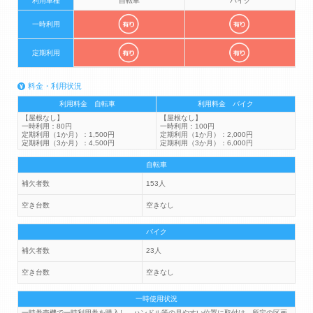
利用車種
自転車
バイク
一時利用
定期利用
料金・利用状況
利用料金 自転車
利用料金 バイク
【屋根なし】
【屋根なし】
一時利用：80円
一時利用：100円
定期利用（1か月）：1,500円
定期利用（1か月）：2,000円
定期利用（3か月）：4,500円
定期利用（3か月）：6,000円
自転車
補欠者数
153人
空き台数
空きなし
バイク
補欠者数
23人
空き台数
空きなし
一時使用状況
一時券売機で一時利用券を購入し、ハンドル等の見やすい位置に取付け、所定の区画