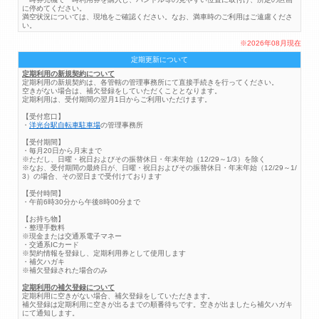
に停めてください。
満空状況については、現地をご確認ください。なお、満車時のご利用はご遠慮くださ
い。
※2026年08月現在
定期更新について
定期利用の新規契約について
定期利用の新規契約は、各管轄の管理事務所にて直接手続きを行ってください。
空きがない場合は、補欠登録をしていただくこととなります。
定期利用は、受付期間の翌月1日からご利用いただけます。
【受付窓口】
・
洋光台駅自転車駐車場
の管理事務所
【受付期間】
・毎月20日から月末まで
※ただし、日曜・祝日およびその振替休日・年末年始（12/29～1/3）を除く
※なお、受付期間の最終日が、日曜・祝日およびその振替休日・年末年始（12/29～1/
3）の場合、その翌日まで受付けております
【受付時間】
・午前6時30分から午後8時00分まで
【お持ち物】
・整理手数料
※現金または交通系電子マネー
・交通系ICカード
※契約情報を登録し、定期利用券として使用します
・補欠ハガキ
※補欠登録された場合のみ
定期利用の補欠登録について
定期利用に空きがない場合、補欠登録をしていただきます。
補欠登録は定期利用に空きが出るまでの順番待ちです。空きが出ましたら補欠ハガキ
にて通知します。