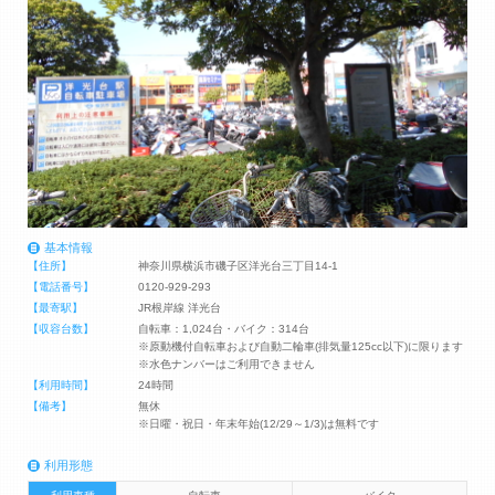
基本情報
【住所】
神奈川県横浜市磯子区洋光台三丁目14-1
【電話番号】
0120-929-293
【最寄駅】
JR根岸線 洋光台
【収容台数】
自転車：1,024台・バイク：314台
※原動機付自転車および自動二輪車(排気量125cc以下)に限ります
※水色ナンバーはご利用できません
【利用時間】
24時間
【備考】
無休
※日曜・祝日・年末年始(12/29～1/3)は無料です
利用形態