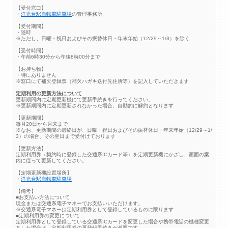
【受付窓口】
・
洋光台駅自転車駐車場
の管理事務所
【受付期間】
・随時
※ただし、日曜・祝日およびその振替休日・年末年始（12/29～1/3）を除く
【受付時間】
・午前6時30分から午後8時00分まで
【お持ち物】
・特にありません
※窓口にて補欠登録票（補欠ハガキ送付先住所等）を記入していただきます
定期利用の更新方法について
更新期間内に定期更新機にて更新手続きを行ってください。
※更新期間内に定期更新されなかった場合、自動的に解約となります
【更新期間】
毎月20日から月末まで
※なお、更新期間の最終日が、日曜・祝日およびその振替休日・年末年始（12/29～1/
3）の場合、その翌日まで受付けております
【更新方法】
定期利用券（契約時に登録した交通系ICカード等）を定期更新機にかざし、画面の案
内に従って更新してください。
【定期更新機設置場所】
・
洋光台駅自転車駐車場
【備考】
■お支払い方法について
現金または交通系電子マネーでお支払いいただけます。
※交通系電子マネーは定期利用券として登録しているものに限ります
■定期利用券の変更について
定期利用券として登録している交通系ICカードを変更した場合や携帯電話の機種変更
をした場合は、定期利用券の再登録手続きが必要です。