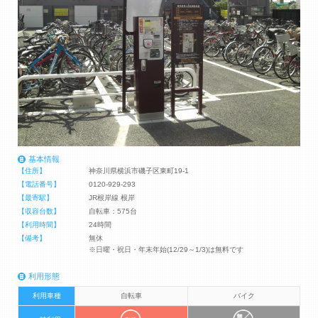
基本情報
【住所】
神奈川県横浜市磯子区東町19-1
【電話番号】
0120-929-293
【最寄駅】
JR根岸線 根岸
【収容台数】
自転車：575台
【利用時間】
24時間
【備考】
無休
※日曜・祝日・年末年始(12/29～1/3)は無料です
利用形態
利用車種
自転車
バイク