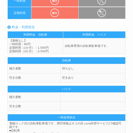
一時利用
定期利用
料金・利用状況
利用料金 自転車
利用料金 バイク
【屋根なし】
一時利用：80円
自転車専用の自転車駐車場です。
定期利用（1か月）：1,500円
定期利用（3か月）：4,500円
自転車
補欠者数
待ちなし
空き台数
空きあり
バイク
補欠者数
空き台数
一時使用状況
電磁ロック式の自転車駐車場です。満空情報はネコの目.com(外部サービス)で確認可
能です。
■自転車