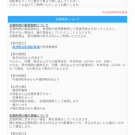
自転車をラックに乗せて奥まで押し込んでください。
スタンドをあげてご利用いただくようお願いします。
※2026年08月現在
定期更新について
定期利用の新規契約について
定期利用の新規契約は、各管轄の管理事務所にて直接手続きを行ってください。
空きがない場合は、補欠登録をしていただくこととなります。
定期利用は、受付期間の翌月1日からご利用いただけます。
【受付窓口】
・
根岸駅自転車駐車場
の管理事務所
【受付期間】
・毎月20日から月末まで
※ただし、日曜・祝日およびその振替休日・年末年始（12/29～1/3）を除く
※なお、受付期間の最終日が、日曜・祝日およびその振替休日・年末年始（12/29～1/
3）の場合、その翌日まで受付けております
【受付時間】
・午前6時30分から午後8時00分まで
【お持ち物】
・整理手数料
※現金または交通系電子マネー
・交通系ICカード
※契約情報を登録し、定期利用券として使用します
・補欠ハガキ
※補欠登録された場合のみ
定期利用の補欠登録について
定期利用に空きがない場合、補欠登録をしていただきます。
補欠登録は定期利用に空きが出るまでの順番待ちです。空きが出ましたら補欠ハガキ
にて通知します。
【受付窓口】