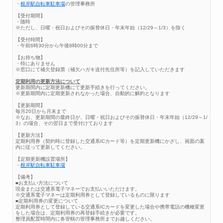
・
根岸駅自転車駐車場
の管理事務所
【受付期間】
・随時
※ただし、日曜・祝日およびその振替休日・年末年始（12/29～1/3）を除く
【受付時間】
・午前6時30分から午後8時00分まで
【お持ち物】
・特にありません
※窓口にて補欠登録票（補欠ハガキ送付先住所等）を記入していただきます
定期利用の更新方法について
更新期間内に定期更新機にて更新手続きを行ってください。
※更新期間内に定期更新されなかった場合、自動的に解約となります
【更新期間】
毎月20日から月末まで
※なお、更新期間の最終日が、日曜・祝日およびその振替休日・年末年始（12/29～1/
3）の場合、その翌日まで受付けております
【更新方法】
定期利用券（契約時に登録した交通系ICカード等）を定期更新機にかざし、画面の案
内に従って更新してください。
【定期更新機設置場所】
・
根岸駅自転車駐車場
【備考】
■お支払い方法について
現金または交通系電子マネーでお支払いいただけます。
※交通系電子マネーは定期利用券として登録しているものに限ります
■定期利用券の変更について
定期利用券として登録している交通系ICカードを変更した場合や携帯電話の機種変更
をした場合は、定期利用券の再登録手続きが必要です。
整理員配置時間内に各管轄の管理事務所までお越しください。