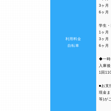
3ヶ月
6ヶ月 
学生
1ヶ月
利用料金
3ヶ月
自転車
6ヶ月 
◆一
入庫後
1回1
■お支
現金また
等)が