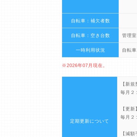
自転車：補欠者数
自転車：空き台数
管理室
一時利用状況
自転車
※2026年07月現在。
【新規
毎月２
【更新
毎月２
定期更新について
【減額