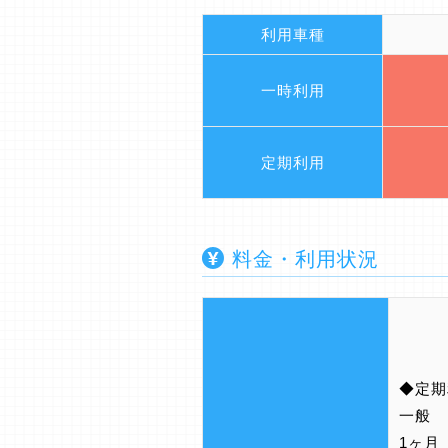
利用車種
一時利用
定期利用
料金・利用状況
◆定期
一般
1ヶ月