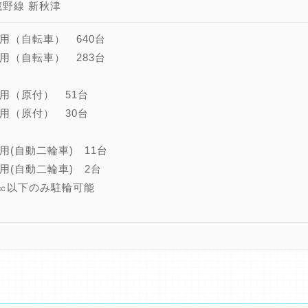
蔵野線 新秋津
用（自転車） 640台
用（自転車） 283台
用（原付） 51台
用（原付） 30台
用(自動二輪車) 11台
用(自動二輪車) 2台
5㏄以下のみ駐輪可能