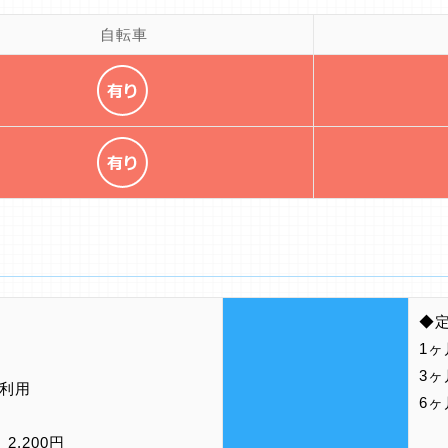
自転車
◆
1ヶ
3ヶ
利用
6ヶ
 2,200円