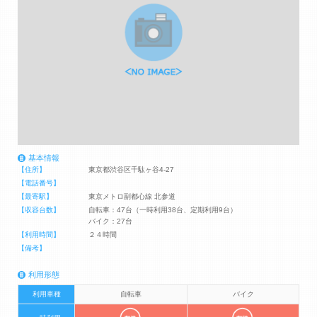
基本情報
【住所】
東京都渋谷区千駄ヶ谷4-27
【電話番号】
【最寄駅】
東京メトロ副都心線 北参道
【収容台数】
自転車：47台（一時利用38台、定期利用9台）
バイク：27台
【利用時間】
２４時間
【備考】
利用形態
利用車種
自転車
バイク