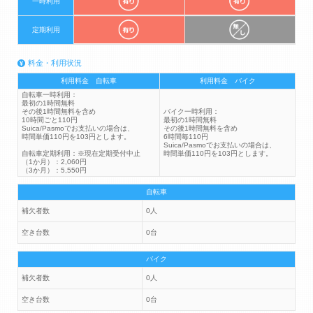
一時利用
定期利用
料金・利用状況
利用料金 自転車
利用料金 バイク
自転車一時利用：
最初の1時間無料
その後1時間無料を含め
バイク一時利用：
10時間ごと110円
最初の1時間無料
Suica/Pasmoでお支払いの場合は、
その後1時間無料を含め
時間単価110円を103円とします。
6時間毎110円
Suica/Pasmoでお支払いの場合は、
自転車定期利用：※現在定期受付中止
時間単価110円を103円とします。
（1か月）：2,060円
（3か月）：5,550円
自転車
補欠者数
0人
空き台数
0台
バイク
補欠者数
0人
空き台数
0台