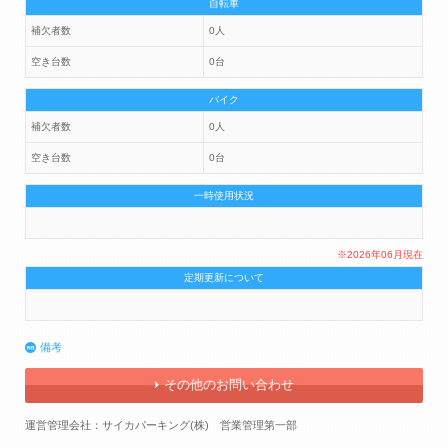
自転車
補欠者数
0人
空き台数
0台
バイク
補欠者数
0人
空き台数
0台
一時使用状況
※2026年06月現在
定期更新について
備考
その他のお問い合わせ
運営管理会社：サイカパーキング(株) 営業管理第一部