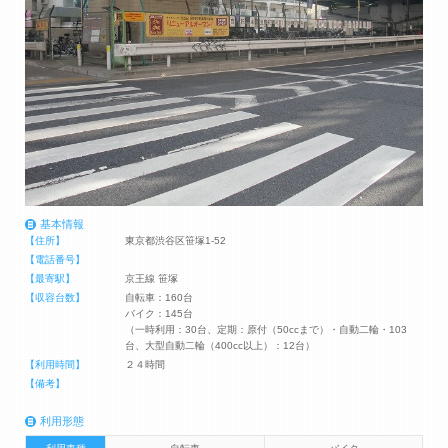
基本情報
【住所】
東京都渋谷区笹塚1-52
【電話番号】
【最寄駅】
京王線 笹塚
【収容台数】
自転車：160台
バイク：145台
（一時利用：30台、定期：原付（50ccまで）・自動二輪・103
台、大型自動二輪（400cc以上）：12台）
【利用時間】
２４時間
【備考】
利用形態