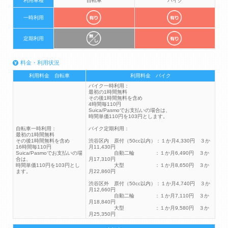
利用車種
自転車
バイク
一時利用
定期利用
料金・利用状況
利用料金 自転車
利用料金 バイク
バイク一時利用：
最初の1時間無料
その後1時間無料を含め
4時間毎110円
Suica/Pasmoでお支払いの場合は、
時間単価110円を103円とします。
自転車一時利用：
バイク定期利用：
最初の1時間無料
その後1時間無料を含め
渋谷区内 原付（50cc以内）：１か月4,330円 ３か
16時間毎110円
月11,430円
Suica/Pasmoでお支払いの場
自動二輪 ：１か月6,490円 ３か
合は、
月17,310円
時間単価110円を103円とし
大型 ：１か月8,650円 ３か
ます。
月22,860円
渋谷区外 原付（50cc以内）：１か月4,740円 ３か
月12,660円
自動二輪 ：１か月7,110円 ３か
月18,840円
大型 ：１か月9,580円 ３か
月25,350円