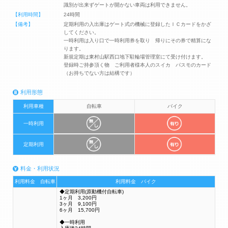
識別が出来ずゲートが開かない車両は利用できません。
【利用時間】
24時間
【備考】
定期利用の入出庫はゲート式の機械に登録したＩＣカードをかざ
してください。
一時利用は入り口で一時利用券を取り 帰りにその券で精算にな
ります。
新規定期は東村山駅西口地下駐輪場管理室にて受け付けます。
登録時ご持参頂く物 ご利用者様本人のスイカ パスモのカード
（お持ちでない方は結構です）
利用形態
利用車種
自転車
バイク
一時利用
定期利用
料金・利用状況
利用料金 自転車
利用料金 バイク
◆定期利用(原動機付自転車)
1ヶ月 3,200円
3ヶ月 9,100円
6ヶ月 15,700円
◆一時利用