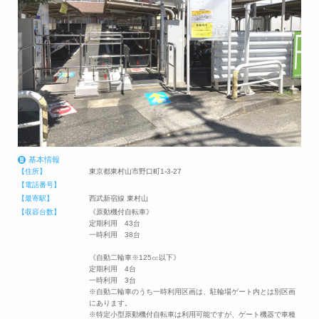
基本情報
【住所】
東京都東村山市野口町1-3-27
【電話番号】
【最寄駅】
西武新宿線 東村山
【収容台数】
《原動機付自転車》
定期利用 43台
一時利用 38台
《自動二輪車※125㏄以下》
定期利用 4台
一時利用 3台
※自動二輪車のうち一時利用区画は、駐輪場ゲート内とは別区画
にあります。
※特定小型原動機付自転車は利用可能ですが、ゲート機器で車種