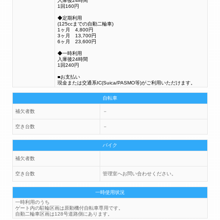
入庫後24時間
1回160円
◆定期利用
(125ccまでの自動二輪車)
1ヶ月 4,800円
3ヶ月 13,700円
6ヶ月 23,600円
◆一時利用
入庫後24時間
1回240円
■お支払い
現金または交通系IC(Suica/PASMO等)がご利用いただけます。
自転車
補欠者数
－
空き台数
－
バイク
補欠者数
空き台数
管理室へお問い合わせください。
一時使用状況
一時利用のうち
ゲート内の駐輪区画は原動機付自転車専用です。
自動二輪車区画は128号道路側にあります。