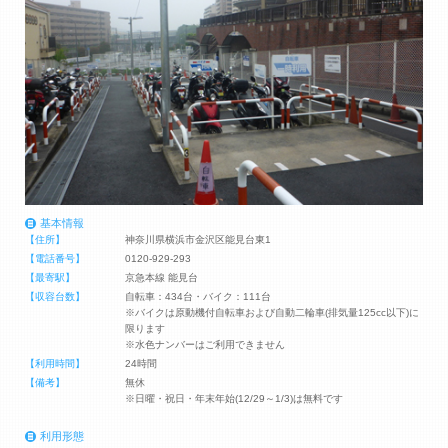
基本情報
【住所】
神奈川県横浜市金沢区能見台東1
【電話番号】
0120-929-293
【最寄駅】
京急本線 能見台
【収容台数】
自転車：434台・バイク：111台
※バイクは原動機付自転車および自動二輪車(排気量125cc以下)に
限ります
※水色ナンバーはご利用できません
【利用時間】
24時間
【備考】
無休
※日曜・祝日・年末年始(12/29～1/3)は無料です
利用形態