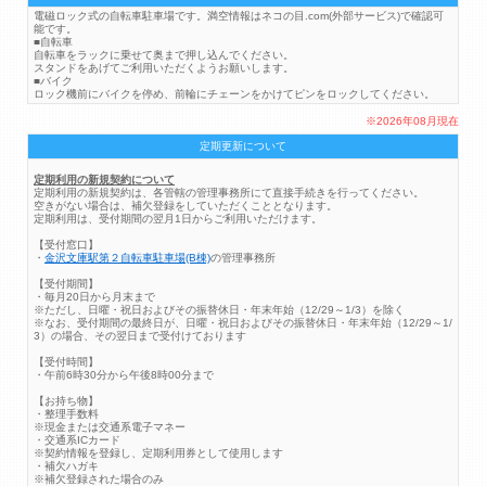
電磁ロック式の自転車駐車場です。満空情報はネコの目.com(外部サービス)で確認可
能です。
■自転車
自転車をラックに乗せて奥まで押し込んでください。
スタンドをあげてご利用いただくようお願いします。
■バイク
ロック機前にバイクを停め、前輪にチェーンをかけてピンをロックしてください。
※2026年08月現在
定期更新について
定期利用の新規契約について
定期利用の新規契約は、各管轄の管理事務所にて直接手続きを行ってください。
空きがない場合は、補欠登録をしていただくこととなります。
定期利用は、受付期間の翌月1日からご利用いただけます。
【受付窓口】
・
金沢文庫駅第２自転車駐車場(B棟)
の管理事務所
【受付期間】
・毎月20日から月末まで
※ただし、日曜・祝日およびその振替休日・年末年始（12/29～1/3）を除く
※なお、受付期間の最終日が、日曜・祝日およびその振替休日・年末年始（12/29～1/
3）の場合、その翌日まで受付けております
【受付時間】
・午前6時30分から午後8時00分まで
【お持ち物】
・整理手数料
※現金または交通系電子マネー
・交通系ICカード
※契約情報を登録し、定期利用券として使用します
・補欠ハガキ
※補欠登録された場合のみ