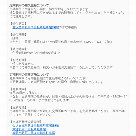
定期利用の補欠登録について
定期利用に空きがない場合、補欠登録をしていただきます。
補欠登録は定期利用に空きが出るまでの順番待ちです。空きが出ましたら補欠ハガキ
にて通知します。
【受付窓口】
・
金沢文庫駅第２自転車駐車場(B棟)
の管理事務所
【受付期間】
・随時
※ただし、日曜・祝日およびその振替休日・年末年始（12/29～1/3）を除く
【受付時間】
・午前6時30分から午後8時00分まで
【お持ち物】
・特にありません
※窓口にて補欠登録票（補欠ハガキ送付先住所等）を記入していただきます
定期利用の更新方法について
更新期間内に定期更新機にて更新手続きを行ってください。
※更新期間内に定期更新されなかった場合、自動的に解約となります
【更新期間】
毎月20日から月末まで
※なお、更新期間の最終日が、日曜・祝日およびその振替休日・年末年始（12/29～1/
3）の場合、その翌日まで受付けております
【更新方法】
定期利用券（契約時に登録した交通系ICカード等）を定期更新機にかざし、画面の案
内に従って更新してください。
【定期更新機設置場所】
・
金沢文庫駅第２自転車駐車場(B棟)
・
六浦駅南口自転車駐車場
・
能見台駅西口第４自転車駐車場