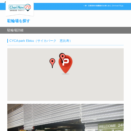
駐輪場を探す
駐輪場詳細
CYCA park Ebisu（サイカパーク 恵比寿）