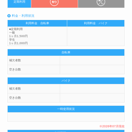
定期利用
料金・利用状況
利用料金 自転車
利用料金 バイク
■定期利用
一般
1ヶ月1,500円
学生
1ヶ月1,000円
自転車
補欠者数
空き台数
バイク
補欠者数
空き台数
一時使用状況
※2026年07月現在