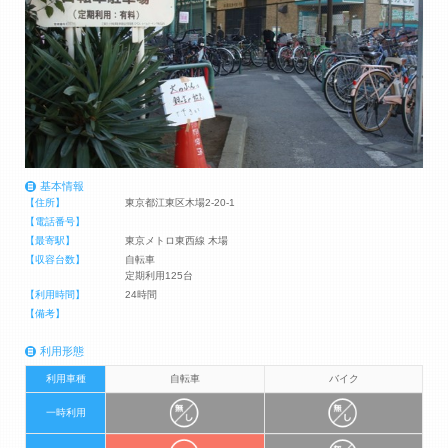
基本情報
【住所】
東京都江東区木場2-20-1
【電話番号】
【最寄駅】
東京メトロ東西線 木場
【収容台数】
自転車
定期利用125台
【利用時間】
24時間
【備考】
利用形態
利用車種
自転車
バイク
一時利用