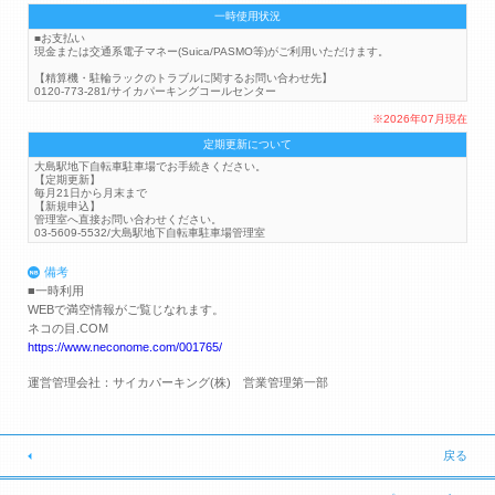
一時使用状況
■お支払い
現金または交通系電子マネー(Suica/PASMO等)がご利用いただけます。
【精算機・駐輪ラックのトラブルに関するお問い合わせ先】
0120-773-281/サイカパーキングコールセンター
※2026年07月現在
定期更新について
大島駅地下自転車駐車場でお手続きください。
【定期更新】
毎月21日から月末まで
【新規申込】
管理室へ直接お問い合わせください。
03-5609-5532/大島駅地下自転車駐車場管理室
備考
■一時利用
WEBで満空情報がご覧じなれます。
ネコの目.COM
https://www.neconome.com/001765/
運営管理会社：サイカパーキング(株) 営業管理第一部
戻る