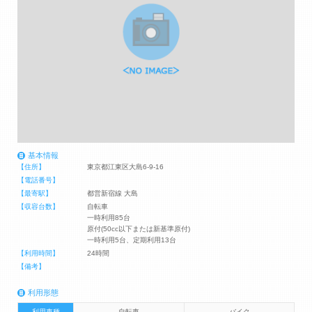
基本情報
【住所】
東京都江東区大島6-9-16
【電話番号】
【最寄駅】
都営新宿線 大島
【収容台数】
自転車
一時利用85台
原付(50cc以下または新基準原付)
一時利用5台、定期利用13台
【利用時間】
24時間
【備考】
利用形態
利用車種
自転車
バイク