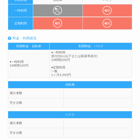
一時利用
定期利用
料金・利用状況
利用料金 自転車
利用料金 バイク
♦一時利用
原付(50cc以下または新基準原付)
24時間200円
♦一時利用
24時間100円
♦定期利用
一般
1ヶ月3,000円
自転車
補欠者数
空き台数
バイク
補欠者数
空き台数