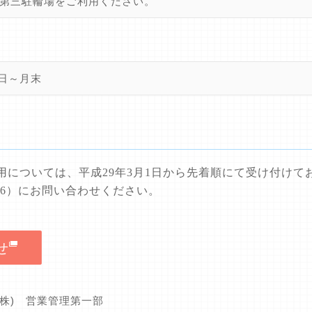
第三駐輪場をご利用ください。
1日～月末
用については、平成
29
年
3
月
1
日から先着順にて受け付けて
86
）にお問い合わせください。
せ
(株) 営業管理第一部