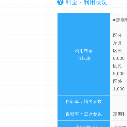
料金・利用状況
（
区分
か月 
利用料金
区民 
自転車
8,00
区民 
5,00
区外 
1,00
自転車：補欠者数
自転車：空き台数
定期利