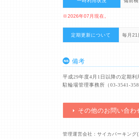
一時利用状況
備前橋
※2026年07月現在。
定期更新について
毎月2
備考
平成
29
年度
4
月
1
日以降の定期利
駐輪場管理事務所（
03-3541-35
その他のお問い合わ
管理運営会社 : サイカパーキング