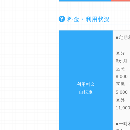
料金・利用状況
（
区
6か月
区民 
8,00
利用料金
区民 
自転車
5,00
区外
11,0
■一時