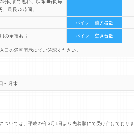
2時間まで無料、以降8時間毎
0円。最長72時間。
バイク：補欠者数
用の余裕あり
バイク：空き台数
入口の満空表示にてご確認ください。
1日～月末
用については、平成29年3月1日より先着順にて受け付けており