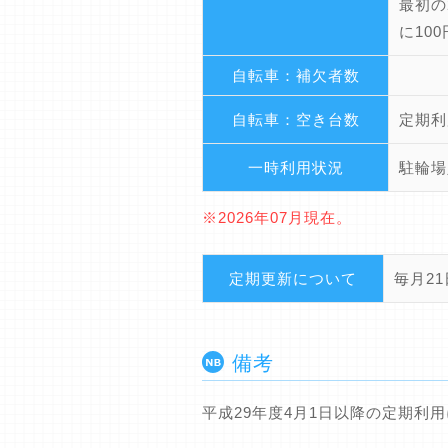
最初の
に10
自転車：補欠者数
自転車：空き台数
定期利
一時利用状況
駐輪場
※2026年07月現在。
定期更新について
毎月2
備考
平成29年度4月1日以降の定期利