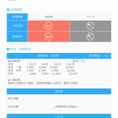
利用形態
利用車種
自転車
バイク
一時利用
定期利用
料金・利用状況
利用料金 自転車
利用料金 バイク
■定期利用 （単位：円）
区分 1か月 3か月 6か月 12か月
区民 一般 1,500 4,000 8,000 16,000
区民 学生 1,000 2,500 5,000 10,000
区外 2,000 5,500 11,000 22,000
■一時利用
最初の2時間まで無料、以降8時間毎に100円。最長72時間。
自転車
補欠者数
空き台数
定期利用の余裕あり
バイク