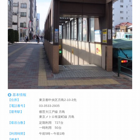
基本情報
【住所】
東京都中央区月島2-10-3先
【電話番号】
03-3533-2935
【最寄駅】
都営大江戸線 月島
東京メトロ有楽町線 月島
【収容台数】
定期利用 727台
一時利用 50台
【利用時間】
午前5時～午前1時
【備考】