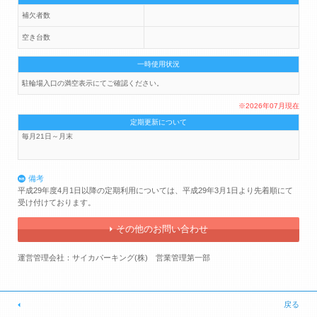
補欠者数
空き台数
一時使用状況
駐輪場入口の満空表示にてご確認ください。
※2026年07月現在
定期更新について
毎月21日～月末
備考
平成29年度4月1日以降の定期利用については、平成29年3月1日より先着順にて
受け付けております。
その他のお問い合わせ
運営管理会社：サイカパーキング(株) 営業管理第一部
戻る