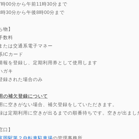
7時00分から午前11時30分まで
3時30分から午後8時00分まで
ち物】
手数料
または交通系電子マネー
系ICカード
情報を登録し、定期利用券として使用します
ハガキ
登録された場合のみ
用の補欠登録について
用に空きがない場合、補欠登録をしていただきます。
録は定期利用に空きが出るまでの順番待ちです。空きが出まし
窓口】
富岡駅第２自転車駐車場
の管理事務所