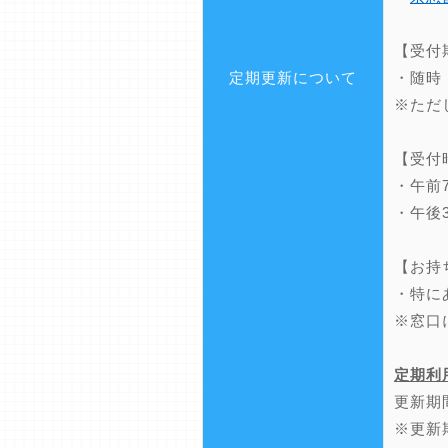
【受付
定期更新について
・随時
※ただ
【受付
・午前
・午後
【お持
・特に
※窓口
定期利
更新期
※更新