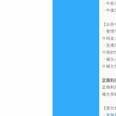
・午前
・午後
【お持
・整理
※現金
・交通
※契約
・補欠
※補欠
定期利
定期利
補欠登
【受付
・
京急