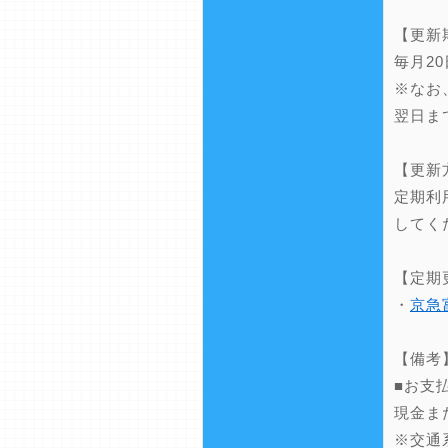
【更新
毎月2
※なお
翌日ま
【更新
定期利
してく
【定期
・
京急
【備考
■お支
現金ま
※交通