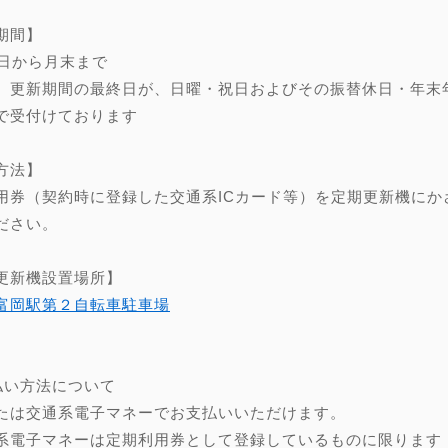
期間】
0日から月末まで
、更新期間の最終日が、日曜・祝日およびその振替休日・年末年始（
で受付けております
方法】
用券（契約時に登録した交通系ICカード等）を定期更新機にか
ださい。
更新機設置場所】
富岡駅第２自転車駐車場
】
払い方法について
たは交通系電子マネーでお支払いいただけます。
系電子マネーは定期利用券として登録しているものに限ります