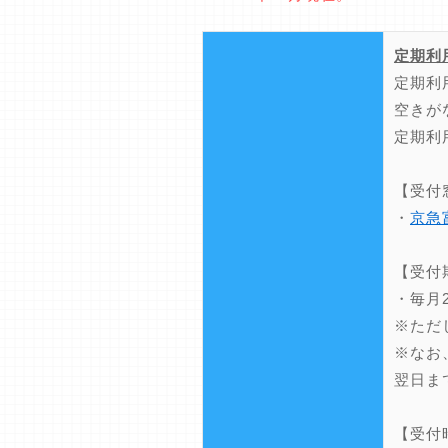
定期利
定期利
空きが
定期利
【受付
・
京急
【受付
・毎月
※ただ
※なお
翌日ま
【受付