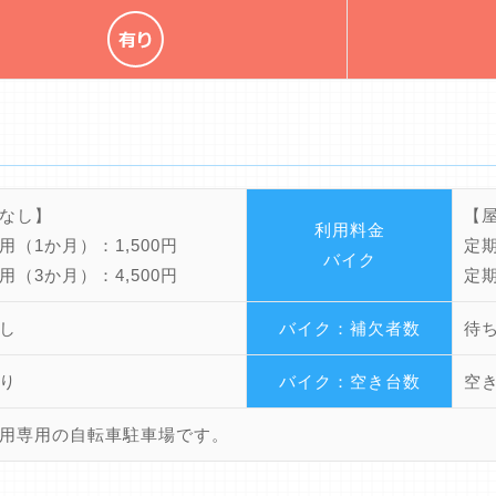
なし】
【
利用料金
用（1か月）：1,500円
定期
バイク
用（3か月）：4,500円
定期
し
バイク：補欠者数
待
り
バイク：空き台数
空
用専用の自転車駐車場です。