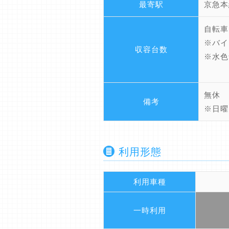
最寄駅
京急本
自転車
※バイ
収容台数
※水色
無休
備考
※日曜
利用形態
利用車種
一時利用