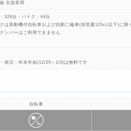
線 京急富岡
：328台・バイク：44台
クは原動機付自転車および自動二輪車(排気量125cc以下)に限
ナンバーはご利用できません
・祝日・年末年始(12/29～1/3)は無料です
自転車