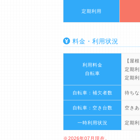
定期利用
料金・利用状況
【屋根
利用料金
定期利
自転車
定期利
自転車：補欠者数
待ちな
自転車：空き台数
空きあ
一時利用状況
定期利
※2026年07月現在。