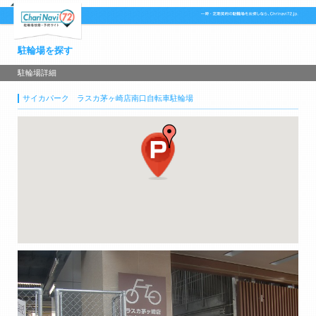
駐輪場を探す
駐輪場詳細
サイカパーク ラスカ茅ヶ崎店南口自転車駐輪場