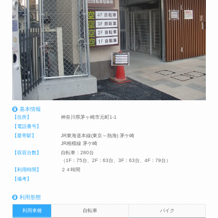
基本情報
【住所】
神奈川県茅ヶ崎市元町1-1
【電話番号】
【最寄駅】
JR東海道本線(東京～熱海) 茅ケ崎
JR相模線 茅ケ崎
【収容台数】
自転車：280台
（1F：75台、2F：63台、3F：63台、4F：79台）
【利用時間】
２４時間
【備考】
利用形態
利用車種
自転車
バイク