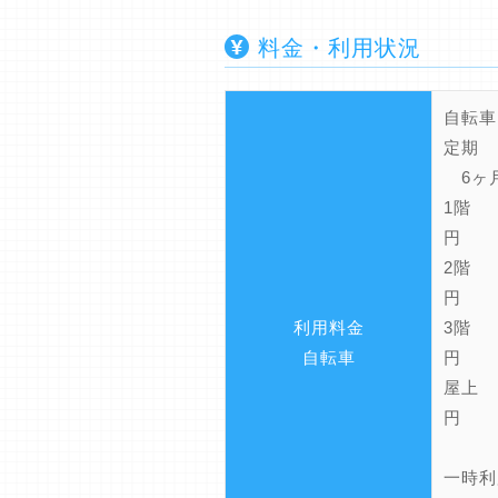
料金・利用状況
自転車
定
6ヶ
1階 2
円
2階 2
円
利用料金
3階 1
自転車
円
屋上 1
円
一時利