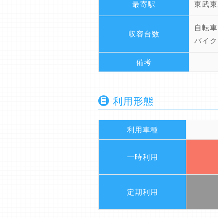
最寄駅
東武東
自転車
収容台数
バイク
備考
利用形態
利用車種
一時利用
定期利用