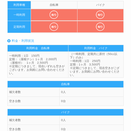
利用車種
自転車
バイク
一時利用
定期利用
料金・利用状況
利用料金 自転車
利用料金 バイク
（一時利用、定期共に原付（50cc以
一時利用：1日 150円
下）のみ）
定期：（屋根ナシ）1ヶ月 2,000円
一時利用：1日 250円
（屋根付） 1ヶ月 2,500円
定期：1ヶ月 3,500円
※定期につきまして、現在いずれも空きが
※定期につきまして、現在空きがござ
ございます。お気軽にお問い合わせくださ
います。お気軽にお問い合わせくださ
い。
い。
自転車
補欠者数
0人
空き台数
0台
バイク
補欠者数
0人
空き台数
0台