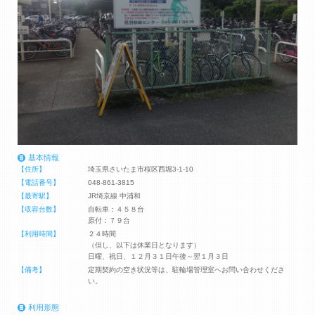
基本情報
【住所】
埼玉県さいたま市桜区西堀3-1-10
【電話番号】
048-861-3815
【最寄駅】
JR埼京線 中浦和
【収容台数】
自転車：４５８台
原付：７９台
【利用時間】
２４時間
（但し、以下は休業日となります）
日曜、祝日、１２月３１日午後～翌１月３日
【備考】
定期契約の空き状況等は、駐輪場管理室へお問い合わせくださ
い。
利用形態