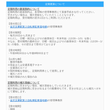
定期更新について
定期利用の新規契約について
定期利用の新規契約は、各管轄の管理事務所にて直接手続きを行ってください。
空きがない場合は、補欠登録をしていただくこととなります。
定期利用は、受付期間の翌月1日からご利用いただけます。
【受付窓口】
・
金沢文庫駅第２自転車駐車場(B棟)
の管理事務所
【受付期間】
・毎月20日から月末まで
※ただし、日曜・祝日およびその振替休日・年末年始（12/29～1/3）を除く
※なお、受付期間の最終日が、日曜・祝日およびその振替休日・年末年始（12/29～1/
3）の場合、その翌日まで受付けております
【受付時間】
・午前6時30分から午後8時00分まで
【お持ち物】
・整理手数料
※現金または交通系電子マネー
・交通系ICカード
※契約情報を登録し、定期利用券として使用します
・補欠ハガキ
※補欠登録された場合のみ
定期利用の補欠登録について
定期利用に空きがない場合、補欠登録をしていただきます。
補欠登録は定期利用に空きが出るまでの順番待ちです。空きが出ましたら補欠ハガキ
にて通知します。
【受付窓口】
・
金沢文庫駅第２自転車駐車場(B棟)
の管理事務所
【受付期間】
・随時