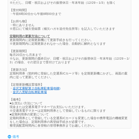
※ただし、日曜・祝日およびその振替休日・年末年始（12/29～1/3）を除く
【受付時間】
・午前6時30分から午後8時00分まで
【お持ち物】
・特にありません
※窓口にて補欠登録票（補欠ハガキ送付先住所等）を記入していただきます
定期利用の更新方法について
更新期間内に定期更新機にて更新手続きを行ってください。
※更新期間内に定期更新されなかった場合、自動的に解約となります
【更新期間】
毎月20日から月末まで
※なお、更新期間の最終日が、日曜・祝日およびその振替休日・年末年始（12/29～1/
3）の場合、その翌日まで受付けております
【更新方法】
定期利用券（契約時に登録した交通系ICカード等）を定期更新機にかざし、画面の案
内に従って更新してください。
【定期更新機設置場所】
・
金沢文庫駅第２自転車駐車場(B棟)
・
金沢八景駅自転車駐車場
【備考】
■お支払い方法について
現金または交通系電子マネーでお支払いいただけます。
※交通系電子マネーは定期利用券として登録しているものに限ります
■定期利用券の変更について
定期利用券として登録している交通系ICカードを変更した場合や携帯電話の機種変更
をした場合は、定期利用券の再登録手続きが必要です。
整理員配置時間内に各管轄の管理事務所までお越しください。
備考