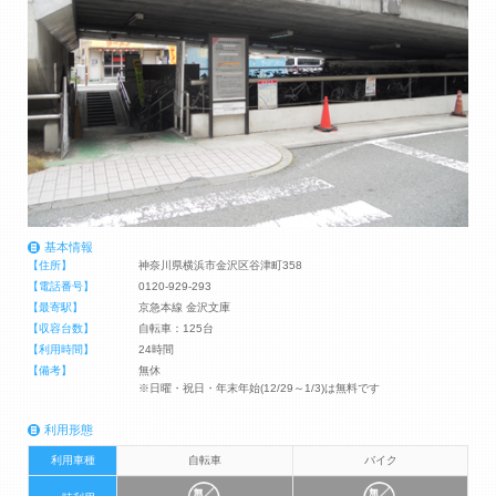
基本情報
【住所】
神奈川県横浜市金沢区谷津町358
【電話番号】
0120-929-293
【最寄駅】
京急本線 金沢文庫
【収容台数】
自転車：125台
【利用時間】
24時間
【備考】
無休
※日曜・祝日・年末年始(12/29～1/3)は無料です
利用形態
利用車種
自転車
バイク