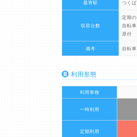
最寄駅
つくば
定期の
収容台数
自転車
原付
備考
自転車
利用形態
利用車種
一時利用
定期利用