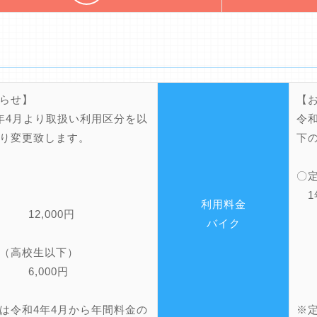
らせ】
【
年4月より取扱い利用区分を以
令
り変更致します。
下
〇
般
1
利用料金
12,000円
バイク
生（高校生以下）
6,000円
は令和4年4月から年間料金の
※