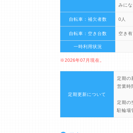
みにな
自転車：補欠者数
0人
自転車：空き台数
空き有
一時利用状況
※2026年07月現在。
定期の
営業時間
定期更新について
定期の
駐輪場