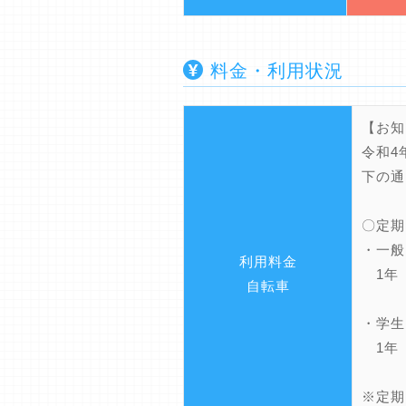
料金・利用状況
【お知
令和4
下の通
〇定期
・一
利用料金
1年 
自転車
・学
1年 
※定期