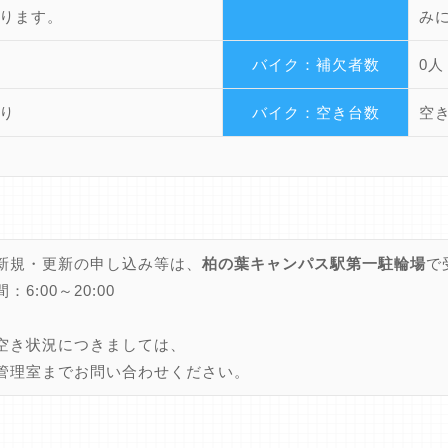
ります。
み
バイク：補欠者数
0人
り
バイク：空き台数
空
新規・更新の申し込み等は、
柏の葉キャンパス駅第一駐輪場
で
：6:00～20:00
空き状況につきましては、
管理室までお問い合わせください。