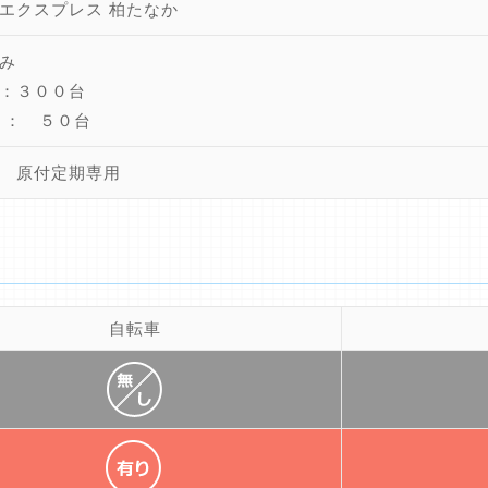
エクスプレス 柏たなか
み
：３００台
 ： ５０台
 原付定期専用
自転車