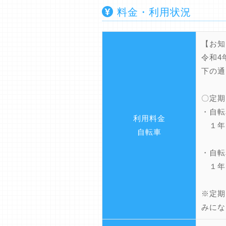
料金・利用状況
【お知
令和4
下の通
〇定期
・自転
利用料金
１年
自転車
・自転
１年
※定期
みにな