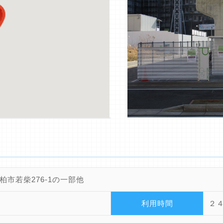
柏市若柴276-1の一部他
利用時間
２