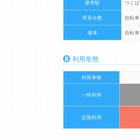
最寄駅
つくば
収容台数
自転車
備考
自転車
利用形態
利用車種
一時利用
定期利用