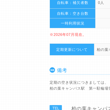
自転車：補欠者数
0人
自転車：空き台数
一時利用状況
※2026年07月現在。
定期更新について
柏の葉
備考
定期の空き状況につきましては、
柏の葉キャンパス駅 第一駐輪場
柏の葉キャン