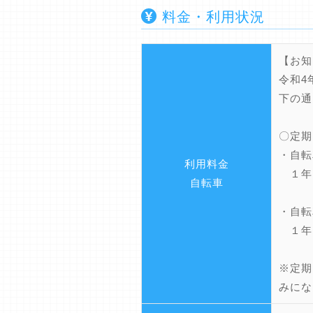
料金・利用状況
【お知
令和4
下の通
〇定期
・自転
利用料金
１年 
自転車
・自転
１年
※定期
みにな