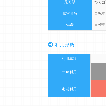
最寄駅
つくば
収容台数
自転車
備考
自転車
利用形態
利用車種
一時利用
定期利用