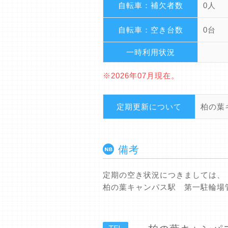
自転車：補欠者数
0人
自転車：空き台数
0台
一時利用状況
※2026年07月現在。
定期更新について
柏の葉
備考
定期の空き状況につきましては、
柏の葉キャンパス駅 第一駐輪場