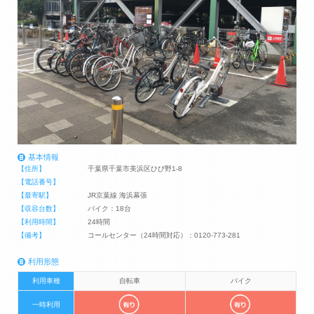
基本情報
【住所】
千葉県千葉市美浜区ひび野1-8
【電話番号】
【最寄駅】
JR京葉線 海浜幕張
【収容台数】
バイク：18台
【利用時間】
24時間
【備考】
コールセンター（24時間対応）：0120-773-281
利用形態
利用車種
自転車
バイク
一時利用