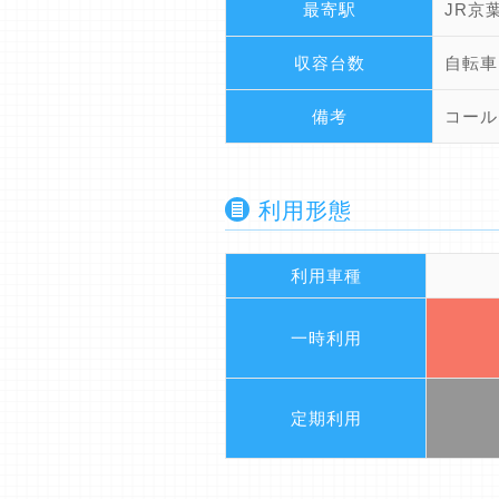
最寄駅
JR京
収容台数
自転車
備考
コール
利用形態
利用車種
一時利用
定期利用