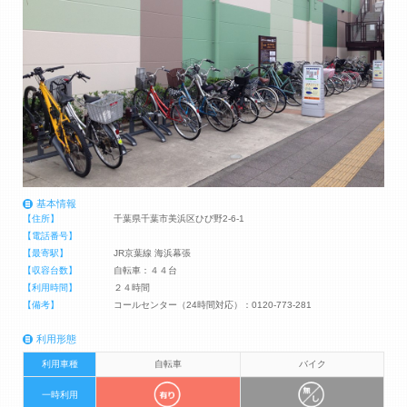
基本情報
【住所】
千葉県千葉市美浜区ひび野2-6-1
【電話番号】
【最寄駅】
JR京葉線 海浜幕張
【収容台数】
自転車：４４台
【利用時間】
２４時間
【備考】
コールセンター（24時間対応）：0120-773-281
利用形態
利用車種
自転車
バイク
一時利用