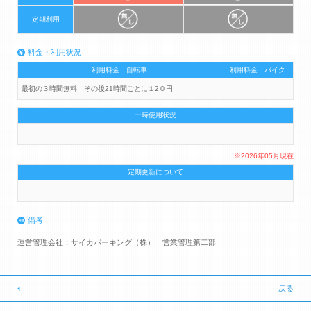
定期利用
料金・利用状況
利用料金 自転車
利用料金 バイク
最初の３時間無料 その後21時間ごとに１2０円
一時使用状況
※2026年05月現在
定期更新について
備考
運営管理会社：サイカパーキング（株） 営業管理第二部
戻る