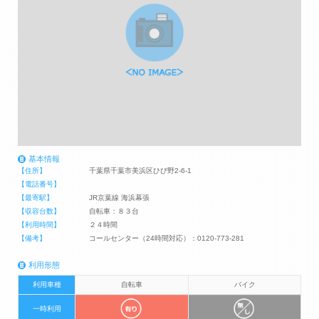
基本情報
【住所】
千葉県千葉市美浜区ひび野2-6-1
【電話番号】
【最寄駅】
JR京葉線 海浜幕張
【収容台数】
自転車：８３台
【利用時間】
２４時間
【備考】
コールセンター（24時間対応）：0120-773-281
利用形態
利用車種
自転車
バイク
一時利用