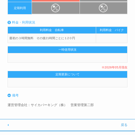
定期利用
料金・利用状況
利用料金 自転車
利用料金 バイク
最初の３時間無料 その後21時間ごとに１2０円
一時使用状況
※2026年05月現在
定期更新について
備考
運営管理会社：サイカパーキング（株） 営業管理第二部
戻る