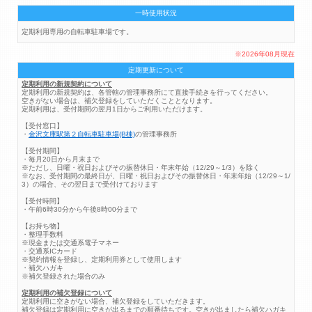
一時使用状況
定期利用専用の自転車駐車場です。
※2026年08月現在
定期更新について
定期利用の新規契約について
定期利用の新規契約は、各管轄の管理事務所にて直接手続きを行ってください。
空きがない場合は、補欠登録をしていただくこととなります。
定期利用は、受付期間の翌月1日からご利用いただけます。
【受付窓口】
・
金沢文庫駅第２自転車駐車場(B棟)
の管理事務所
【受付期間】
・毎月20日から月末まで
※ただし、日曜・祝日およびその振替休日・年末年始（12/29～1/3）を除く
※なお、受付期間の最終日が、日曜・祝日およびその振替休日・年末年始（12/29～1/
3）の場合、その翌日まで受付けております
【受付時間】
・午前6時30分から午後8時00分まで
【お持ち物】
・整理手数料
※現金または交通系電子マネー
・交通系ICカード
※契約情報を登録し、定期利用券として使用します
・補欠ハガキ
※補欠登録された場合のみ
定期利用の補欠登録について
定期利用に空きがない場合、補欠登録をしていただきます。
補欠登録は定期利用に空きが出るまでの順番待ちです。空きが出ましたら補欠ハガキ