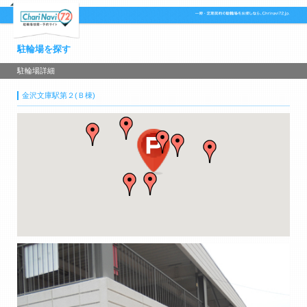
駐輪場を探す
駐輪場詳細
金沢文庫駅第２(Ｂ棟)