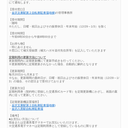
にて通知します。
【受付窓口】
・
金沢文庫駅第２自転車駐車場(B棟)
の管理事務所
【受付期間】
・随時
※ただし、日曜・祝日およびその振替休日・年末年始（12/29～1/3）を除く
【受付時間】
・午前6時30分から午後8時00分まで
【お持ち物】
・特にありません
※窓口にて補欠登録票（補欠ハガキ送付先住所等）を記入していただきます
定期利用の更新方法について
更新期間内に定期更新機にて更新手続きを行ってください。
※更新期間内に定期更新されなかった場合、自動的に解約となります
【更新期間】
毎月20日から月末まで
※なお、更新期間の最終日が、日曜・祝日およびその振替休日・年末年始（12/29～1/
3）の場合、その翌日まで受付けております
【更新方法】
定期利用券（契約時に登録した交通系ICカード等）を定期更新機にかざし、画面の案
内に従って更新してください。
【定期更新機設置場所】
・
金沢文庫駅第２自転車駐車場(B棟)
・
金沢八景駅自転車駐車場
【備考】
■お支払い方法について
現金または交通系電子マネーでお支払いいただけます。
※交通系電子マネーは定期利用券として登録しているものに限ります